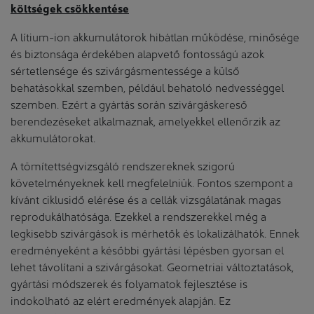
költségek csökkentése
A lítium-ion akkumulátorok hibátlan működése, minősége
és biztonsága érdekében alapvető fontosságú azok
sértetlensége és szivárgásmentessége a külső
behatásokkal szemben, például behatoló nedvességgel
szemben. Ezért a gyártás során szivárgáskereső
berendezéseket alkalmaznak, amelyekkel ellenőrzik az
akkumulátorokat.
A tömítettségvizsgáló rendszereknek szigorú
követelményeknek kell megfelelniük. Fontos szempont a
kívánt ciklusidő elérése és a cellák vizsgálatának magas
reprodukálhatósága. Ezekkel a rendszerekkel még a
legkisebb szivárgások is mérhetők és lokalizálhatók. Ennek
eredményeként a későbbi gyártási lépésben gyorsan el
lehet távolítani a szivárgásokat. Geometriai változtatások,
gyártási módszerek és folyamatok fejlesztése is
indokolható az elért eredmények alapján. Ez