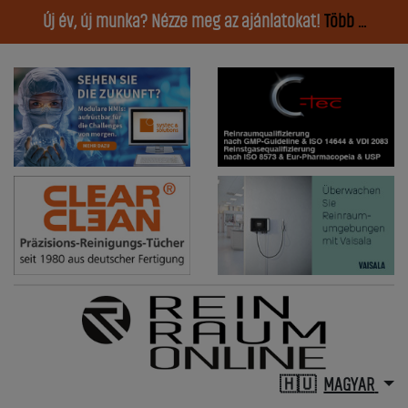
Új év, új munka? Nézze meg az ajánlatokat!
Több ...
MAGYAR