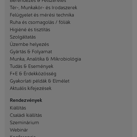
Tér-, Munkakör- és Irodaszerek
Felügyelet és mérési technika
Ruha és csomagolás / fóliák
Higiéné és tisztítás
Szolgáltatás
Üzembe helyezés
Gyártás & Folyamat
Munka, Analitika & Mikrobiológia
Tudás & Események
F+E & Érdekközösség
Gyakorlati példák & Elmélet
Aktuális kifejezések
Rendezvények
Kiállítás
Családi kiállítás
Szeminárium
Webinár
Konferencia