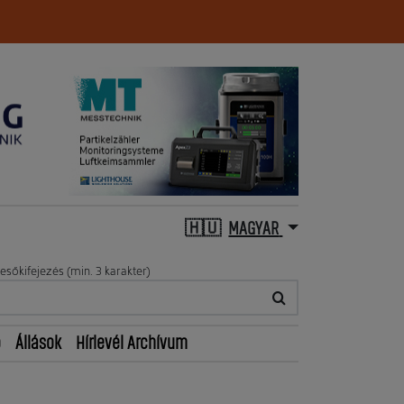
MAGYAR
esőkifejezés (min. 3 karakter)
ő
Állások
Hírlevél Archívum