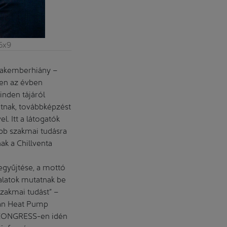
6x9
szakemberhiány –
ben az évben
inden tájáról
atnak, továbbképzést
. Itt a látogatók
bb szakmai tudásra
ak a Chillventa
egyűjtése, a mottó
alatok mutatnak be
zakmai tudást” –
ean Heat Pump
a CONGRESS-en idén