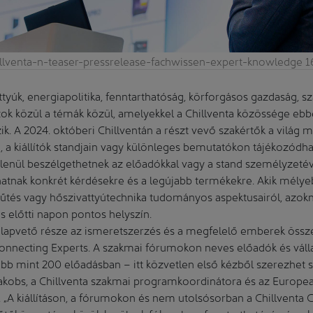
illventa-n-teaser-pressrelease-fachwissen-expert-knowledge 1
tyúk, energiapolitika, fenntarthatóság, körforgásos gazdaság, 
ok közül a témák közül, amelyekkel a Chillventa közössége eb
ik. A 2024. októberi Chillventán a részt vevő szakértők a világ m
a kiállítók standjain vagy különleges bemutatókon tájékozódh
lenül beszélgethetnek az előadókkal vagy a stand személyzetével
atnak konkrét kérdésekre és a legújabb termékekre. Akik mélye
hűtés vagy hőszivattyútechnika tudományos aspektusairól, azokn
s előtti napon pontos helyszín.
 alapvető része az ismeretszerzés és a megfelelő emberek össz
 Connecting Experts. A szakmai fórumokon neves előadók és váll
bb mint 200 előadásban – itt közvetlen első kézből szerezhet s
Jakobs, a Chillventa szakmai programkoordinátora és az Europ
 „A kiállításon, a fórumokon és nem utolsósorban a Chillvent