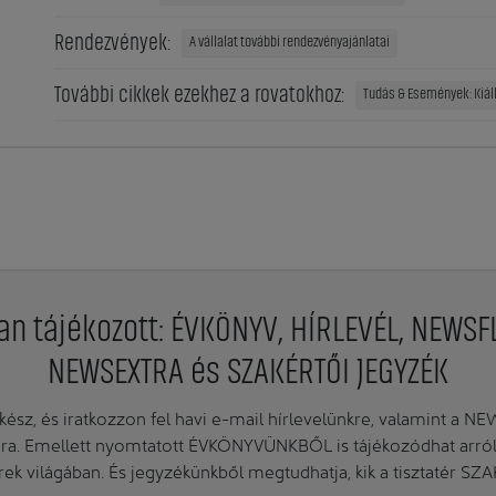
Rendezvények:
A vállalat további rendezvényajánlatai
További cikkek ezekhez a rovatokhoz:
Tudás & Események: Kiáll
an tájékozott: ÉVKÖNYV, HÍRLEVÉL, NEWSF
NEWSEXTRA és SZAKÉRTŐI JEGYZÉK
ész, és iratkozzon fel havi e-mail hírlevelünkre, valamint a N
. Emellett nyomtatott ÉVKÖNYVÜNKBŐL is tájékozódhat arról, 
erek világában. És jegyzékünkből megtudhatja, kik a tisztatér SZ