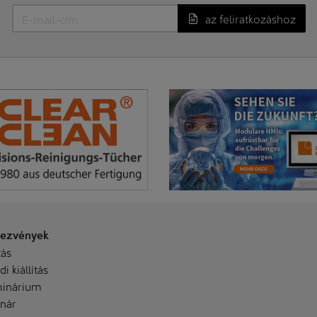
az feliratkozáshoz
ezvények
tás
i kiállítás
inárium
nár