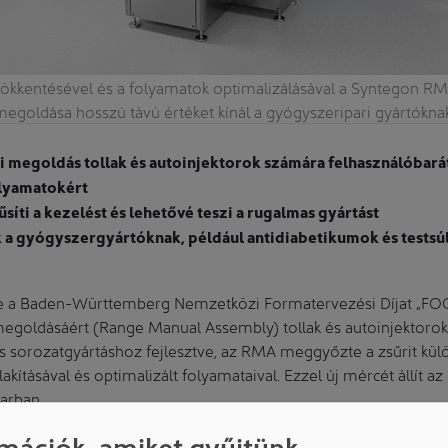
sökkentésével és a folyamatok optimalizálásával a Syntegon RM
megoldása hosszú távú értéket kínál a gyógyszeripari gyártóknak
i megoldás tollak és autoinjektorok számára felhasználóbará
lyamatokért
síti a kezelést és lehetővé teszi a rugalmas gyártást
k a gyógyszergyártóknak, például antidiabetikumok és testsú
e a Baden-Württemberg Nemzetközi Formatervezési Díjat „FOCUS
egoldásáért (Range Manual Assembly) tollak és autoinjektorok 
is sorozatgyártáshoz fejlesztve, az RMA meggyőzte a zsűrit kü
lakításával és optimalizált folyamataival. Ezzel új mércét állít az
arban.
automatizálás növelésével, egy intuitív kezelőszekrény rendsze
mációk, amiket gyűjtünk