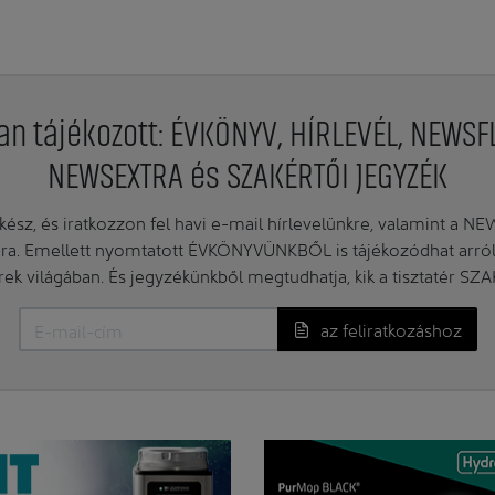
an tájékozott: ÉVKÖNYV, HÍRLEVÉL, NEWSF
NEWSEXTRA és SZAKÉRTŐI JEGYZÉK
ész, és iratkozzon fel havi e-mail hírlevelünkre, valamint a N
. Emellett nyomtatott ÉVKÖNYVÜNKBŐL is tájékozódhat arról, 
erek világában. És jegyzékünkből megtudhatja, kik a tisztatér SZ
az feliratkozáshoz