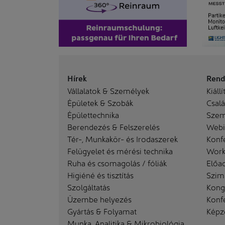
Hírek
Rend
Vállalatok & Személyek
Kiállí
Épületek & Szobák
Család
Épülettechnika
Szem
Berendezés & Felszerelés
Webi
Tér-, Munkakör- és Irodaszerek
Konf
Felügyelet és mérési technika
Work
Ruha és csomagolás / fóliák
Előa
Higiéné és tisztítás
Szim
Szolgáltatás
Kong
Üzembe helyezés
Konf
Gyártás & Folyamat
Képz
Munka, Analitika & Mikrobiológia