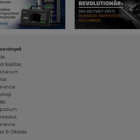
ezvények
tás
i kiállítás
inárium
nár
erencia
shop
dás
pózium
resszus
erencia
és & Oktatás