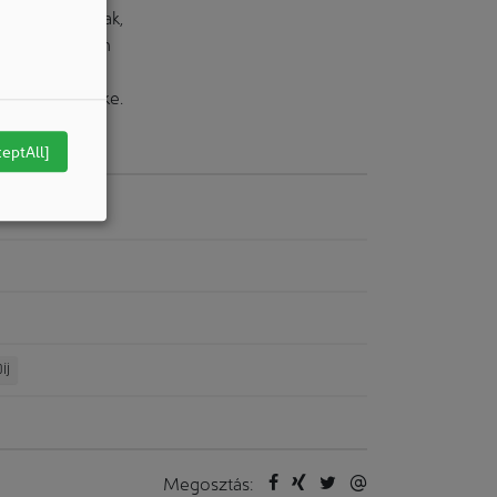
eruházási javak,
vizsgálat során
 mint a
nnováció mértéke.
ceptAll]
íj
Megosztás: