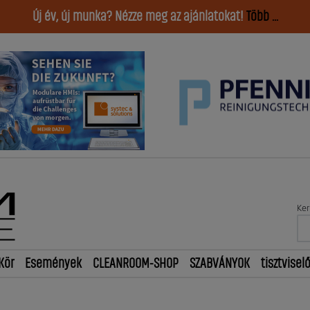
Új év, új munka? Nézze meg az ajánlatokat!
Több ...
Ker
Kör
Események
CLEANROOM-SHOP
SZABVÁNYOK
tisztvisel