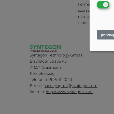
Formatervezési Díjat
szerszámok és épület
nemcsak esztétikai
fenntarthatóság, a f
[missing
Syntegon Technology GmbH
Blaufelder Straße 45
74654 Crailsheim
Németország
Telefon: +49 7951 4020
E-mail:
packaging-ph@syntegon.com
Internet:
http://www.syntegon.com