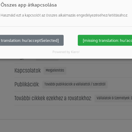
 világszerte. A díjra benyújtott innovációk között szerepelnek b
Összes app átkapcsolása
technika is. Az értékelés holisztikus megközelítésen alapul. A 
Használd ezt a kapcsolót az összes alkalmazás engedélyezéséhez/letiltásához.
 szempontokat vesznek figyelembe, hanem olyan tényezőket is,
elhasználóbarát kialakítás, a célszerűség, az eredetiség és az i
 translation: hu/acceptSelected]
[missing translation: hu/ac
Powered by Klaro!
Cégprofil
Megjelenítés
Kapcsolatok
Megjelenítés
Publikációk:
További publikációk a vállalattól / szerzőtől
További cikkek ezekhez a rovatokhoz:
Vállalatok & Személyek: D