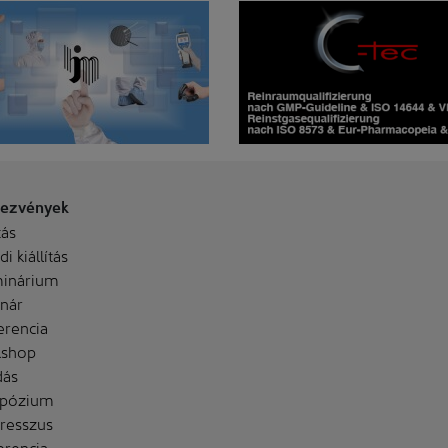
ezvények
tás
i kiállítás
inárium
nár
erencia
shop
dás
pózium
resszus
erencia