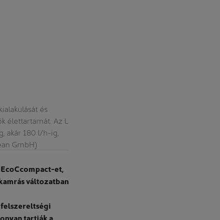
ialakulását és
Az EcoCcompact termékcsalád három mu
 élettartamát. Az L
lehetővé teszi a tisztítás kapacitásának és
 akár 180 l/h-ig,
igényekhez. 
clean GmbH)
ny EcoCcompact-et,
akamrás változatban
 felszereltségi
onyan tartják a