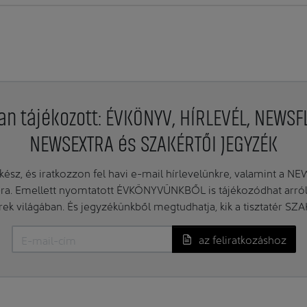
an tájékozott: ÉVKÖNYV, HÍRLEVÉL, NEWSF
NEWSEXTRA és SZAKÉRTŐI JEGYZÉK
ész, és iratkozzon fel havi e-mail hírlevelünkre, valamint a N
. Emellett nyomtatott ÉVKÖNYVÜNKBŐL is tájékozódhat arról, 
erek világában. És jegyzékünkből megtudhatja, kik a tisztatér SZ
az feliratkozáshoz