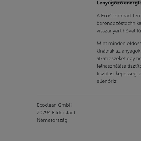
Lenyűgöző energia
A EcoCcompact termé
berendezéstechnika 
visszanyert hővel fű
Mint minden oldósze
kínálnak az anyagok
alkatrészeket egy b
felhasználása tiszt
tisztítási képesség,
ellenőriz.
Ecoclean GmbH
70794 Filderstadt
Németország