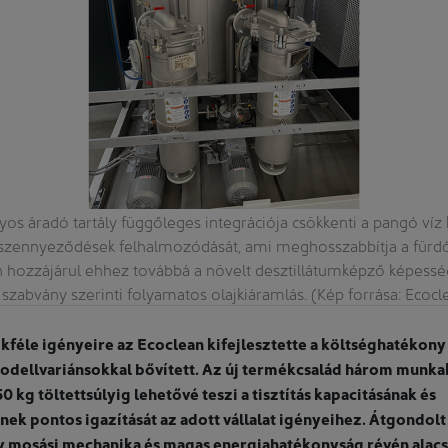
yos áradó tartály függőleges integrációja csökkenti a pangó víz k
zennyeződések felhalmozódását, ami meghosszabbítja a fürdők
n hozzájárul ehhez továbbá a növelt desztillátumképző képesség,
 szabvány szerinti folyamatos olajkiáramlás. (Kép forrása: Eco
sokféle igényeire az Ecoclean kifejlesztette a költséghatéko
modellvariánsokkal bővített. Az új termékcsalád három munk
50 kg töltettsúlyig lehetővé teszi a tisztítás kapacitásának és
ek pontos igazítását az adott vállalat igényeihez. Átgondolt
y mosási mechanika és magas energiahatékonyság révén alacs