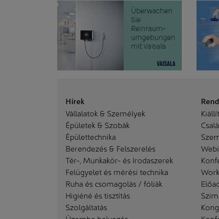
Hírek
Rend
Vállalatok & Személyek
Kiállí
Épületek & Szobák
Család
Épülettechnika
Szem
Berendezés & Felszerelés
Webi
Tér-, Munkakör- és Irodaszerek
Konf
Felügyelet és mérési technika
Work
Ruha és csomagolás / fóliák
Előa
Higiéné és tisztítás
Szim
Szolgáltatás
Kong
Üzembe helyezés
Konf