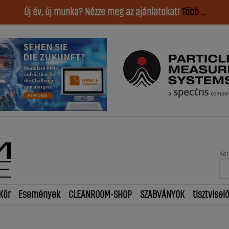
Új év, új munka? Nézze meg az ajánlatokat!
Több ...
Ker
Kör
Események
CLEANROOM-SHOP
SZABVÁNYOK
tisztvisel