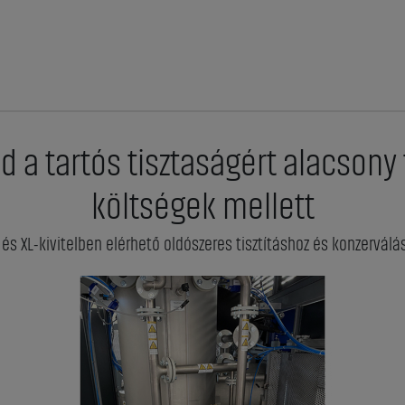
a tartós tisztaságért alacsony 
költségek mellett
s XL-kivitelben elérhető oldószeres tisztításhoz és konzerválá