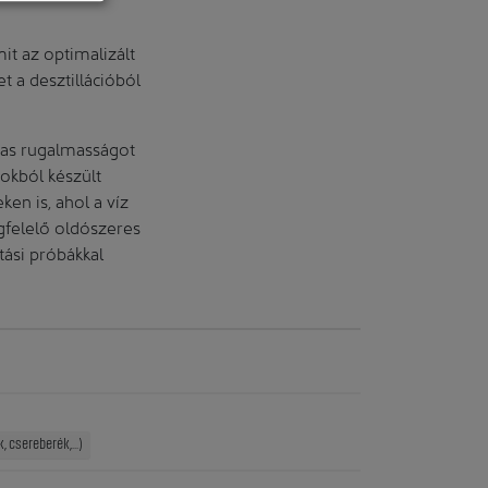
t az optimalizált
 a desztillációból
gas rugalmasságot
okból készült
en is, ahol a víz
egfelelő oldószeres
tási próbákkal
, csereberék,...)