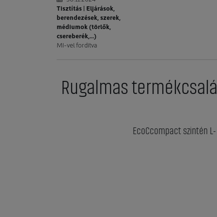
Tisztítás | Eljárások,
berendezések, szerek,
médiumok (törlők,
csereberék,...)
MI-vel fordítva
Rugalmas termékcsalád 
EcoCcompact szintén L- é