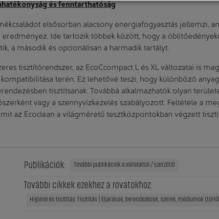
hatékonyság és fenntarthatóság
kcsaládot elsősorban alacsony energiafogyasztás jellemzi, ami
eredményez. Ide tartozik többek között, hogy a öblítőedényeket
tik, a második és opcionálisan a harmadik tartályt.
res tisztítórendszer, az EcoCcompact L és XL változatai is ma
 kompatibilitása terén. Ez lehetővé teszi, hogy különböző anyag
erendezésben tisztítsanak. Továbbá alkalmazhatók olyan területek
ítószerként vagy a szennyvízkezelés szabályozott. Feltétele a m
 amit az Ecoclean a világméretű tesztközpontokban végzett tisztí
Publikációk:
További publikációk a vállalattól / szerzőtől
További cikkek ezekhez a rovatokhoz:
Higiéné és tisztítás: Tisztítás | Eljárások, berendezések, szerek, médiumok (törlők