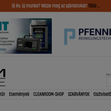
Új év, új munka? Nézze meg az ajánlatokat!
Több ...
Ker
Kör
Események
CLEANROOM-SHOP
SZABVÁNYOK
tisztvisel