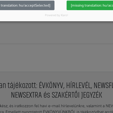
 translation: hu/acceptSelected]
[missing translation: hu/ac
További cikkek ezekhez a rovatokhoz:
Épületek & Szobák: Modul
Powered by Klaro!
an tájékozott: ÉVKÖNYV, HÍRLEVÉL, NEWSF
NEWSEXTRA és SZAKÉRTŐI JEGYZÉK
ész, és iratkozzon fel havi e-mail hírlevelünkre, valamint a N
. Emellett nyomtatott ÉVKÖNYVÜNKBŐL is tájékozódhat arról, 