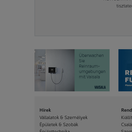
tisztat
Hírek
Rend
Vállalatok & Személyek
Kiállí
Épületek & Szobák
Család
Épülettechnika
Szem