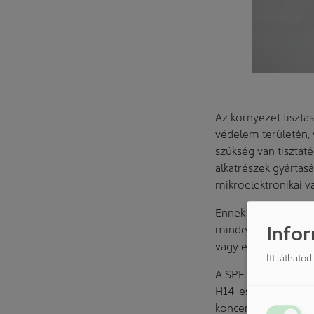
Az környezet tiszta
védelem területén,
szükség van tisztat
alkatrészek gyártás
mikroelektronikai v
Ennek érdekében a S
Infor
minden felhasználói
vagy egy magas szín
Itt láthato
A SPETEC® tisztatér
H14-es szűrőkkel, 9
koncentrációját kb.