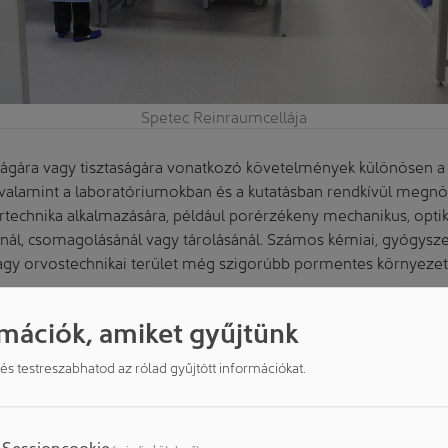
Spetec Reinraumcellája
ságára vagy tisztaságára vonatkozó követelmények különösen a
 valamint a laboratóriumokban és a kutatásban rendkívül megn
értechnika alkalmazására, például porérzékeny mechanikus, optik
ánál, csomagolásánál vagy tárolásánál. Számos kémiai, gyógysze
agy orvostechnikai terület még szigorúbb pormentes környezetet
petec GmbH három modulárisan kialakítható tisztatér-konceptu
mációk, amiket gyűjtünk
 igényt kielégítenek – legyen szó egy kis, költséghatékony meg
vonalú, 350 m²-es tisztatéről – mindezt építkezés nélkül.
d és testreszabhatod az rólad gyűjtött információkat.
cellája kezdetben egy szűrőegységből, a Lamináris Áramlás Mo
9,995%-os leválasztási hatékonysággal csökkenti a levegőben l
 15 millió/m³-ről körülbelül 1.500 részecskére az egységen belü