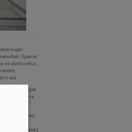
 lézersugár-
övekedtek. Gyakran
ai és elektronikus
részeti,
 ír elő.
st kínál, amelyek
oldásról 3 m²-re
dulból áll, amely
évő részecskék
l. Ez a szűrőegység