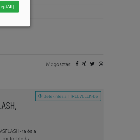
ceptAll]
áris terek, kabinok
Megosztás:
Betekintés a HÍRLEVELEK-be
LASH,
EWSFLASH-ra és a
mi történik a