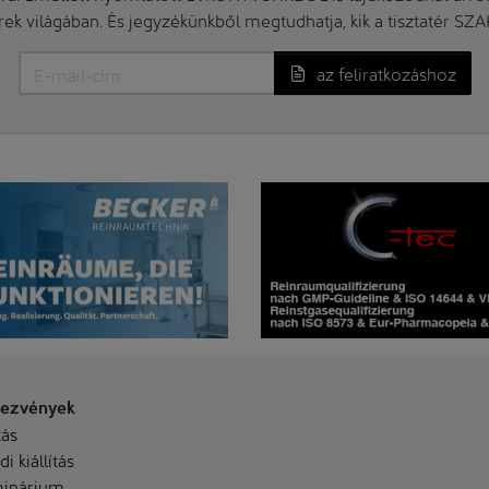
erek világában. És jegyzékünkből megtudhatja, kik a tisztatér SZ
az feliratkozáshoz
ezvények
tás
i kiállítás
inárium