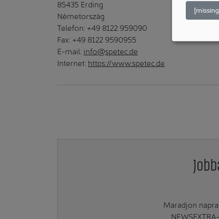
85435 Erding
[missing
Németország
Telefon: +49 8122 959090
Fax: +49 8122 9590955
E-mail:
info@spetec.de
Internet:
https://www.spetec.de
Jobb
Maradjon naprak
NEWSEXTRA-ra