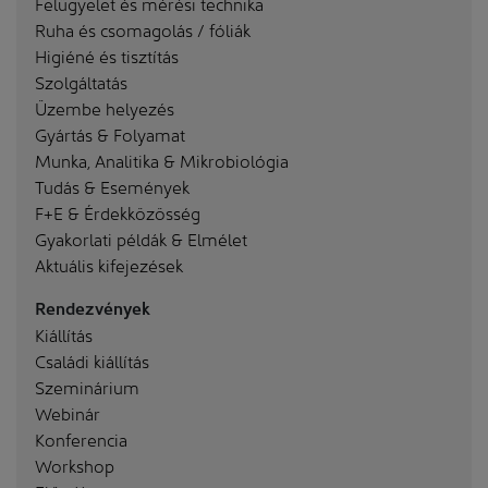
Felügyelet és mérési technika
Ruha és csomagolás / fóliák
Higiéné és tisztítás
Szolgáltatás
Üzembe helyezés
Gyártás & Folyamat
Munka, Analitika & Mikrobiológia
Tudás & Események
F+E & Érdekközösség
Gyakorlati példák & Elmélet
Aktuális kifejezések
Rendezvények
Kiállítás
Családi kiállítás
Szeminárium
Webinár
Konferencia
Workshop