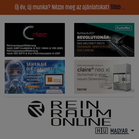
Új év, új munka? Nézze meg az ajánlatokat!
Több ...
MAGYAR