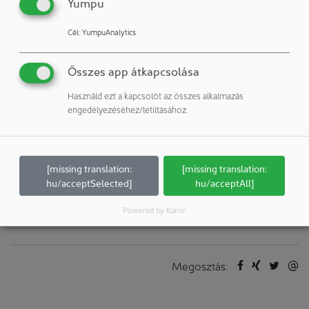
Yumpu
Kapcsolatok
Cél
:
YumpuAnalytics
Megjelenítés
Reinraum-shop
Összes app átkapcsolása
Megjelenítés
Használd ezt a kapcsolót az összes alkalmazás
engedélyezéséhez/letiltásához.
Publikációk:
További publikációk a vállalattól / szerzőtől
További cikkek ezekhez a rovatokhoz:
[missing translation:
[missing translation:
hu/acceptSelected]
hu/acceptAll]
Felügyelet és mérési technika: Készülékek
Powered by Klaro!
Felügyelet és mérési technika: Részecske
Megosztás: