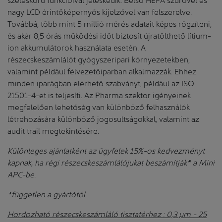
nagy LCD érintőképernyős kijelzővel van felszerelve.
Továbbá, több mint 5 millió mérés adatait képes rögzíteni,
és akár 8,5 órás működési időt biztosít újratölthető lítium-
ion akkumulátorok használata esetén. A
részecskeszámlálót gyógyszeripari környezetekben,
valamint például félvezetőiparban alkalmazzák. Ehhez
minden iparágban elérhető szabványt, például az ISO
21501-4-et is teljesíti. Az Pharma szektor igényeinek
megfelelően lehetőség van különböző felhasználók
létrehozására különböző jogosultságokkal, valamint az
audit trail megtekintésére.
Különleges ajánlatként az ügyfelek 15%-os kedvezményt
kapnak, ha régi részecskeszámlálójukat beszámítják* a Mini
APC-be.
*független a gyártótól
Hordozható részecskeszámláló tisztatérhez : 0,3 µm - 25