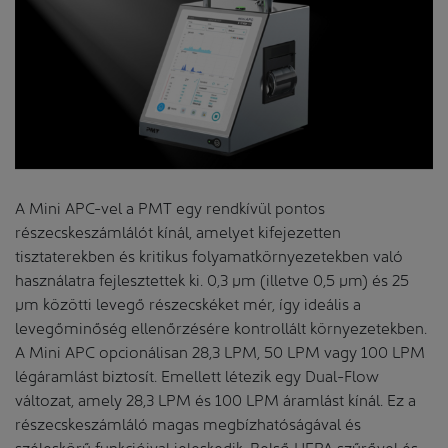
A Mini APC-vel a PMT egy rendkívül pontos
részecskeszámlálót kínál, amelyet kifejezetten
tisztaterekben és kritikus folyamatkörnyezetekben való
használatra fejlesztettek ki. 0,3 µm (illetve 0,5 µm) és 25
µm közötti levegő részecskéket mér, így ideális a
levegőminőség ellenőrzésére kontrollált környezetekben.
A Mini APC opcionálisan 28,3 LPM, 50 LPM vagy 100 LPM
légáramlást biztosít. Emellett létezik egy Dual-Flow
változat, amely 28,3 LPM és 100 LPM áramlást kínál. Ez a
részecskeszámláló magas megbízhatóságával és
széleskörű funkcióival jeleskedik. Belső HEPA szűrővel és