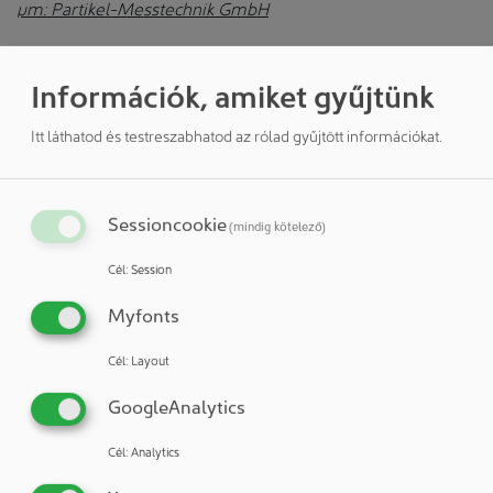
µm: Partikel-Messtechnik GmbH
Információk, amiket gyűjtünk
További információk
Itt láthatod és testreszabhatod az rólad gyűjtött információkat.
PMT Partikel-Messtechnik GmbH
Sessioncookie
Schafwäsche 8
(mindig kötelező)
71296 Heimsheim
Cél
:
Session
Németország
Telefon: + 49 7033 53740
Myfonts
Fax: + 49 7033 537422
E-mail:
info@pmt.eu
Cél
:
Layout
Internet:
http://www.pmt.eu
GoogleAnalytics
Cégprofil
Cél
:
Analytics
Megjelenítés