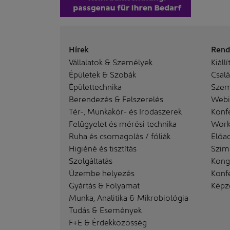
Hírek
Rend
Vállalatok & Személyek
Kiállí
Épületek & Szobák
Család
Épülettechnika
Szem
Berendezés & Felszerelés
Webi
Tér-, Munkakör- és Irodaszerek
Konf
Felügyelet és mérési technika
Work
Ruha és csomagolás / fóliák
Előa
Higiéné és tisztítás
Szim
Szolgáltatás
Kong
Üzembe helyezés
Konf
Gyártás & Folyamat
Képz
Munka, Analitika & Mikrobiológia
Tudás & Események
F+E & Érdekközösség