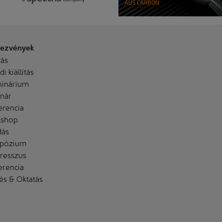
ezvények
tás
i kiállítás
inárium
nár
erencia
shop
dás
pózium
resszus
erencia
és & Oktatás