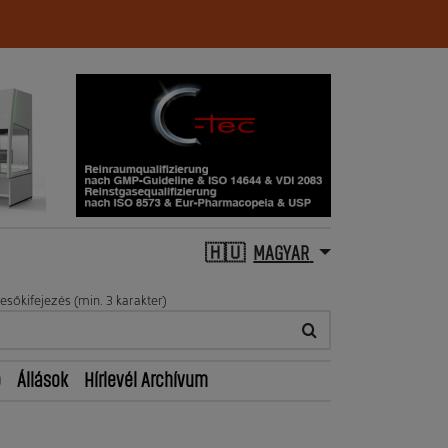
MAGYAR
esőkifejezés (min. 3 karakter)
ő
Állások
Hírlevél Archívum