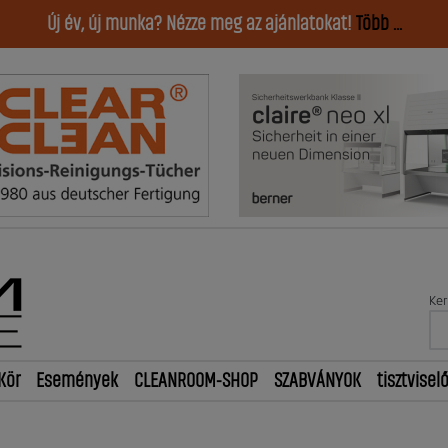
Új év, új munka? Nézze meg az ajánlatokat!
Több ...
Ker
Kör
Események
CLEANROOM-SHOP
SZABVÁNYOK
tisztvisel