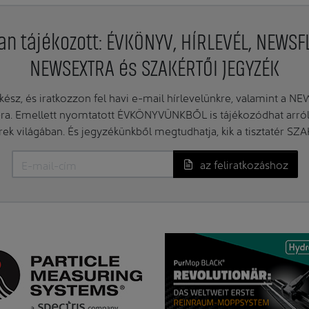
an tájékozott: ÉVKÖNYV, HÍRLEVÉL, NEWSF
NEWSEXTRA és SZAKÉRTŐI JEGYZÉK
ész, és iratkozzon fel havi e-mail hírlevelünkre, valamint a N
. Emellett nyomtatott ÉVKÖNYVÜNKBŐL is tájékozódhat arról, 
erek világában. És jegyzékünkből megtudhatja, kik a tisztatér SZ
az feliratkozáshoz