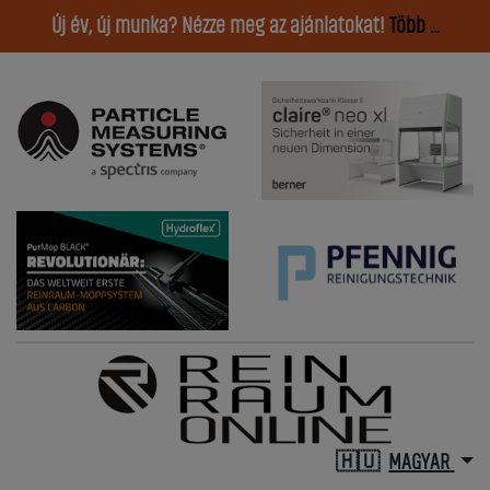
Új év, új munka? Nézze meg az ajánlatokat!
Több ...
MAGYAR