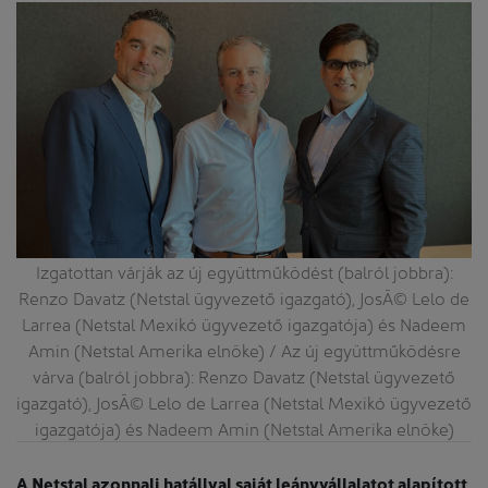
Izgatottan várják az új együttműködést (balról jobbra):
Renzo Davatz (Netstal ügyvezető igazgató), JosÃ© Lelo de
Larrea (Netstal Mexikó ügyvezető igazgatója) és Nadeem
Amin (Netstal Amerika elnöke) / Az új együttműködésre
várva (balról jobbra): Renzo Davatz (Netstal ügyvezető
igazgató), JosÃ© Lelo de Larrea (Netstal Mexikó ügyvezető
igazgatója) és Nadeem Amin (Netstal Amerika elnöke)
A Netstal azonnali hatállyal saját leányvállalatot alapított