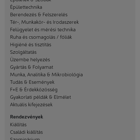
Épülettechnika
Berendezés & Felszerelés
Tér-, Munkakör- és Irodaszerek
Felügyelet és mérési technika
Ruha és csomagolás / fóliák
Higiéné és tisztítás
Szolgáltatás
Üzembe helyezés
Gyártás & Folyamat
Munka, Analitika & Mikrobiológia
Tudás & Események
F+E & Érdekközösség
Gyakorlati példák & Elmélet
Aktuális kifejezések
Rendezvények
Kiállítás
Családi kiállítás
Szeminárium