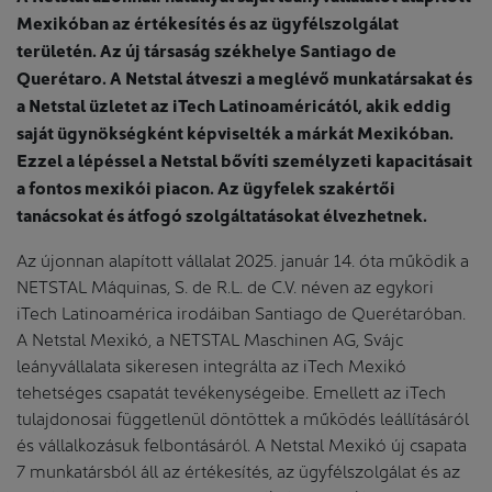
Mexikóban az értékesítés és az ügyfélszolgálat
területén. Az új társaság székhelye Santiago de
Querétaro. A Netstal átveszi a meglévő munkatársakat és
a Netstal üzletet az iTech Latinoaméricától, akik eddig
saját ügynökségként képviselték a márkát Mexikóban.
Ezzel a lépéssel a Netstal bővíti személyzeti kapacitásait
a fontos mexikói piacon. Az ügyfelek szakértői
tanácsokat és átfogó szolgáltatásokat élvezhetnek.
Az újonnan alapított vállalat 2025. január 14. óta működik a
NETSTAL Máquinas, S. de R.L. de C.V. néven az egykori
iTech Latinoamérica irodáiban Santiago de Querétaróban.
A Netstal Mexikó, a NETSTAL Maschinen AG, Svájc
leányvállalata sikeresen integrálta az iTech Mexikó
tehetséges csapatát tevékenységeibe. Emellett az iTech
tulajdonosai függetlenül döntöttek a működés leállításáról
és vállalkozásuk felbontásáról. A Netstal Mexikó új csapata
7 munkatársból áll az értékesítés, az ügyfélszolgálat és az