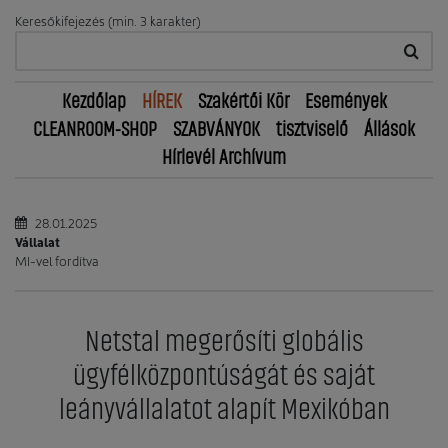
Keresőkifejezés (min. 3 karakter)
Kezdőlap
HÍREK
Szakértői Kör
Események
CLEANROOM-SHOP
SZABVÁNYOK
tisztviselő
Állások
Hírlevél Archívum
28.01.2025
Vállalat
MI-vel fordítva
Netstal megerősíti globális
ügyfélközpontúságát és saját
leányvállalatot alapít Mexikóban