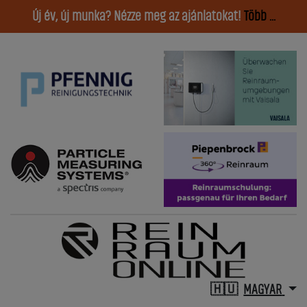
Új év, új munka? Nézze meg az ajánlatokat!
Több ...
MAGYAR