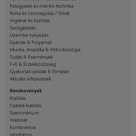
Felügyelet és mérési technika
Ruha és csomagolás / fóliák
Higiéné és tisztítás
Szolgáltatás
Üzembe helyezés
Gyártás & Folyamat
Munka, Analitika & Mikrobiológia
Tudás & Események
F+E & Érdekközösség
Gyakorlati példák & Elmélet
Aktuális kifejezések
Rendezvények
Kiállítás
Családi kiállítás
Szeminárium
Webinár
Konferencia
Workshop