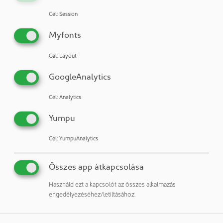
digitalizáció területeire, és Ruoss úr ebben döntő szerepet
Cél
:
Session
tölt be” hangsúlyozta Karl Enzler, az igazgatótanács elnöke.
Myfonts
Cél
:
Layout
Enzler Hygiene AG
8005 Zürich
GoogleAnalytics
Svájc
Cél
:
Analytics
Publikációk:
Yumpu
További publikációk a vállalattól / szerzőtől
Cél
:
YumpuAnalytics
További cikkek ezekhez a rovatokhoz:
Vállalatok & Személyek: Vállalat
Vállalatok & Személyek: Személyek
Összes app átkapcsolása
Használd ezt a kapcsolót az összes alkalmazás
engedélyezéséhez/letiltásához.
Megosztás: