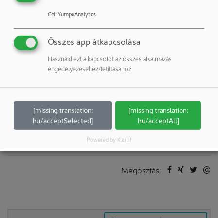
Cél
:
YumpuAnalytics
Rodriguez GmbH
Összes app átkapcsolása
52249 Eschweiler
Németország
Használd ezt a kapcsolót az összes alkalmazás
engedélyezéséhez/letiltásához.
Publikációk:
További publikációk a vállalattól / szerzőtől
[missing translation:
[missing translation:
További cikkek ezekhez a rovatokhoz:
hu/acceptSelected]
hu/acceptAll]
Épületek & Szobák: Normális, kezelőelemek, szelepek, csatlakozók, ...
Powered by Klaro!
Megosztás: