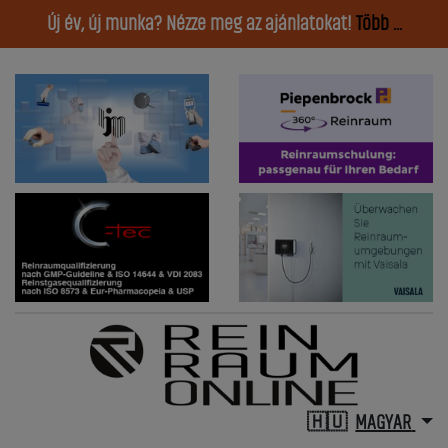
Új év, új munka? Nézze meg az ajánlatokat!
Több ...
MAGYAR