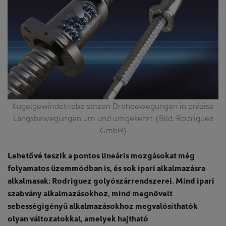
Kugelgewindetriebe setzen Drehbewegungen in präzise
Längsbewegungen um und umgekehrt. (Bild: Rodriguez
GmbH)
Lehetővé teszik a pontos lineáris mozgásokat még
folyamatos üzemmódban is, és sok ipari alkalmazásra
alkalmasak: Rodriguez golyószárrendszerei. Mind ipari
szabvány alkalmazásokhoz, mind megnövelt
sebességigényű alkalmazásokhoz megvalósíthatók
olyan változatokkal, amelyek hajtható