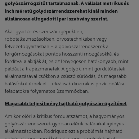
golyószárrögzítőt tartalmaznak. A vállalat metrikus és
inch méretű golyószárrendszereket kínál minden
általánosan elfogadott ipari szabvány szerint.
Akár gyártó- és szerszámgépekben,
robotalkalmazásokban, orvostechnikában vagy
félvezetőgyártásban – a golyószárrendszerek a
forgómozgásokat pontos hosszanti mozgásokká, és
fordítva, alakítják át, és ez lényegesen hatékonyabb, mint
például a trapézmenetek. A golyók, mint gördülőtestek
alkalmazásával csökken a csúszó súrlódás, és magasabb
hatásfokot érnek el – ideálisak dinamikus pozícionálási
feladatokra folyamatos üzemmódban.
Magasabb teljesítmény hajtható golyószárrögzítővel
Amikor eléri a kritikus fordulatszámot, a hagyományos
golyószárrendszerek gyorsan elérik határaikat igényes
alkalmazásokban. Rodriguez ezt a problémát hajtható
golyószárrendszerekkel oldja meg, amelyek hajtott