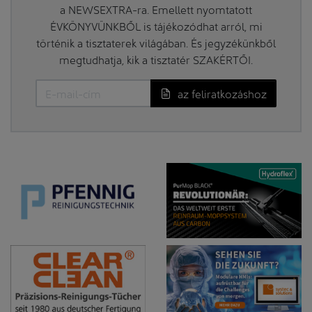
a NEWSEXTRA-ra. Emellett nyomtatott
ÉVKÖNYVÜNKBŐL is tájékozódhat arról, mi
történik a tisztaterek világában. És jegyzékünkből
megtudhatja, kik a tisztatér SZAKÉRTŐI.
az feliratkozáshoz