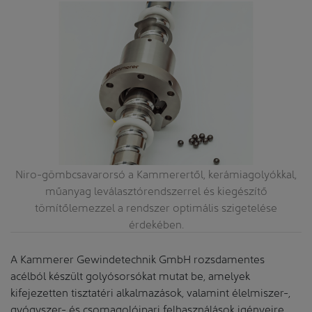
a
Niro-gömbcsavarorsó a Kammerertől, kerámiagolyókkal,
műanyag leválasztórendszerrel és kiegészítő
tömítőlemezzel a rendszer optimális szigetelése
érdekében.
A Kammerer Gewindetechnik GmbH rozsdamentes
acélból készült golyósorsókat mutat be, amelyek
kifejezetten tisztatéri alkalmazások, valamint élelmiszer-,
gyógyszer- és csomagolóipari felhasználások igényeire