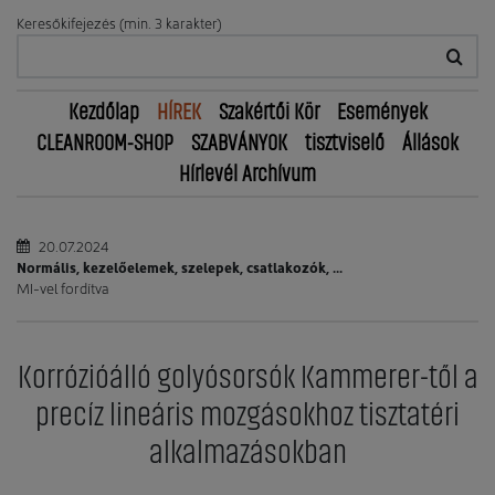
Keresőkifejezés (min. 3 karakter)
Kezdőlap
HÍREK
Szakértői Kör
Események
CLEANROOM-SHOP
SZABVÁNYOK
tisztviselő
Állások
Hírlevél Archívum
20.07.2024
Normális, kezelőelemek, szelepek, csatlakozók, ...
MI-vel fordítva
Korrózióálló golyósorsók Kammerer-től a
precíz lineáris mozgásokhoz tisztatéri
alkalmazásokban