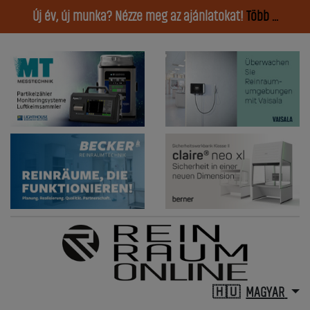
Új év, új munka? Nézze meg az ajánlatokat!
Több ...
MAGYAR