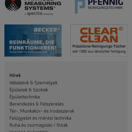
Hírek
Vállalatok & Személyek
Épületek & Szobák
Épülettechnika
Berendezés & Felszerelés
Tér-, Munkakör- és Irodaszerek
Felügyelet és mérési technika
Ruha és csomagolás / fóliák
Higiéné és tisztítás