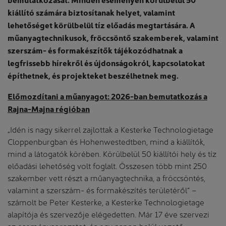
kiállító számára biztosítanak helyet, valamint
lehetőséget körülbelül tíz előadás megtartására. A
műanyagtechnikusok, fröccsöntő szakemberek, valamint
szerszám- és formakészítők tájékozódhatnak a
legfrissebb hírekről és újdonságokról, kapcsolatokat
építhetnek, és projekteket beszélhetnek meg.
Előmozdítani a műanyagot: 2026-ban bemutatkozás a
Rajna-Majna régióban
„Idén is nagy sikerrel zajlottak a Kesterke Technologietage
Cloppenburgban és Hohenwestedtben, mind a kiállítók,
mind a látogatók körében. Körülbelül 50 kiállítói hely és tíz
előadási lehetőség volt foglalt. Összesen több mint 250
szakember vett részt a műanyagtechnika, a fröccsöntés,
valamint a szerszám- és formakészítés területéről” –
számolt be Peter Kesterke, a Kesterke Technologietage
alapítója és szervezője elégedetten. Már 17 éve szervezi
az eseménysorozatot, és egy napon belül vezető