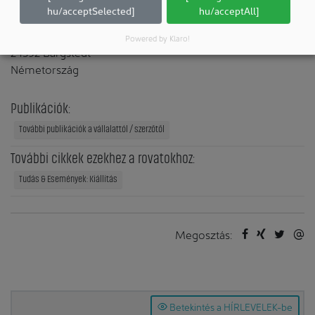
hu/acceptSelected]
hu/acceptAll]
KB Peter Kesterke GmbH
Powered by Klaro!
24392 Bargstedt
Németország
Publikációk:
További publikációk a vállalattól / szerzőtől
További cikkek ezekhez a rovatokhoz:
Tudás & Események: Kiállítás
Megosztás:
Betekintés a HÍRLEVELEK-be