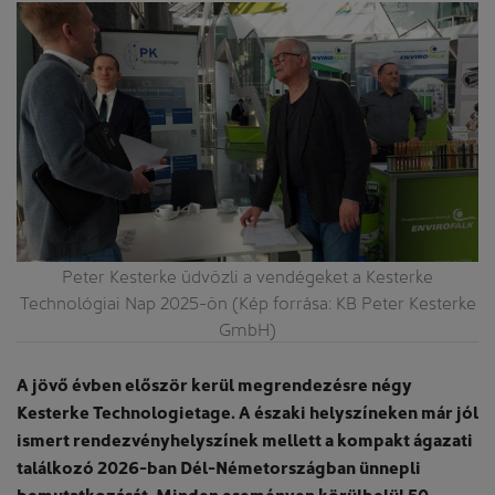
KB
Peter Kesterke üdvözli a vendégeket a Kesterke
H
Technológiai Nap 2025-ön (Kép forrása: KB Peter Kesterke
GmbH)
A jövő évben először kerül megrendezésre négy
Kesterke Technologietage. A északi helyszíneken már jól
ismert rendezvényhelyszínek mellett a kompakt ágazati
találkozó 2026-ban Dél-Németországban ünnepli
bemutatkozását. Minden eseményen körülbelül 50