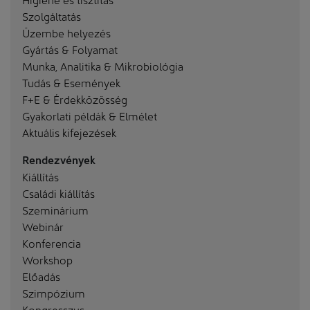
Szolgáltatás
Üzembe helyezés
Gyártás & Folyamat
Munka, Analitika & Mikrobiológia
Tudás & Események
F+E & Érdekközösség
Gyakorlati példák & Elmélet
Aktuális kifejezések
Rendezvények
Kiállítás
Családi kiállítás
Szeminárium
Webinár
Konferencia
Workshop
Előadás
Szimpózium
Kongresszus