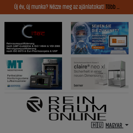
Új év, új munka? Nézze meg az ajánlatokat!
Több ...
MAGYAR