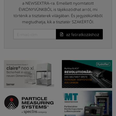
a NEWSEXTRA-ra. Emellett nyomtatott
ÉVKÖNYVÜNKBŐL is tájékozódhat arról, mi
történik a tisztaterek világában. És jegyzékünkből
megtudhatja, kik a tisztatér SZAKÉRTŐI.
az feliratkozáshoz