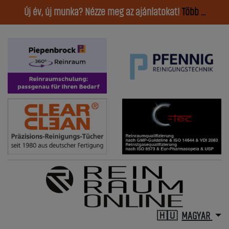
Új év, új munka? Nézze meg az ajánlatokat!
Több ...
MAGYAR