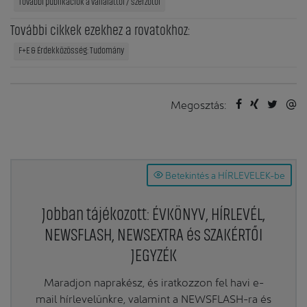
További publikációk a vállalattól / szerzőtől
További cikkek ezekhez a rovatokhoz:
F+E & Érdekközösség: Tudomány
Megosztás:
Betekintés a HÍRLEVELEK-be
Jobban tájékozott: ÉVKÖNYV, HÍRLEVÉL,
NEWSFLASH, NEWSEXTRA és SZAKÉRTŐI
JEGYZÉK
Maradjon naprakész, és iratkozzon fel havi e-
mail hírlevelünkre, valamint a NEWSFLASH-ra és