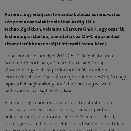
Az imec, egy világszerte vezető kutatási és innovációs
központ a nanoelektronikában és digitális
technológiákban, valamint a Sarcura GmbH, egy osztrák
technológiai startup, bemutatják az On-Chip áramlási
citométerük koncepcióját integrált fotonikával.
Ez az innováció, amelyet 2024.05.20-án publikáltak a
Scientific Reportsban, a Nature Publishing Group
részeként, egyedülálló platformot kínál az emberi
leukociták felismerésére és megkülönböztetésére, és nagy
lépés a költséghatékony, skálázható és magas szintű
párhuzamosított sejtanalízis felé.
A humán sejtek pontos azonosítása kulcsfontosságú
folyamat a modern medicinában, amely alapvető a
betegségmechanizmusok megértésében és a célzott,
személyre szabott kezelések kifejlesztésében. A sejtkutatás
megjelenésével élő sejtek olyan módon dolgozhatók fel,