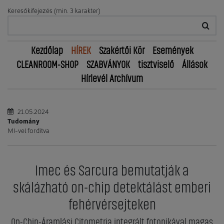
Keresőkifejezés (min. 3 karakter)
Kezdőlap
HÍREK
Szakértői Kör
Események
CLEANROOM-SHOP
SZABVÁNYOK
tisztviselő
Állások
Hírlevél Archívum
21.05.2024
Tudomány
MI-vel fordítva
Imec és Sarcura bemutatják a
skálázható on-chip detektálást emberi
fehérvérsejteken
On-Chip-Áramlási Citometria integrált fotonikával magas