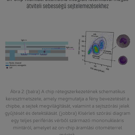
átviteli sebességű sejtelemezésekhez
/
Ábra 2: (balra) A chip rétegszerkezetének schematikus
keresztmetszete, amely megmutatja a fény bevezetését a
chipbe, a sejtek megvilágítását, valamint a sejtszórási jelek
gyűjtését és detektálását. (jobbra) Kísérleti szórási diagram
egy teljes perifériás vérből származó mononukleáris
mintáról, amelyet az on-chip áramlási citométerrel
mértek.