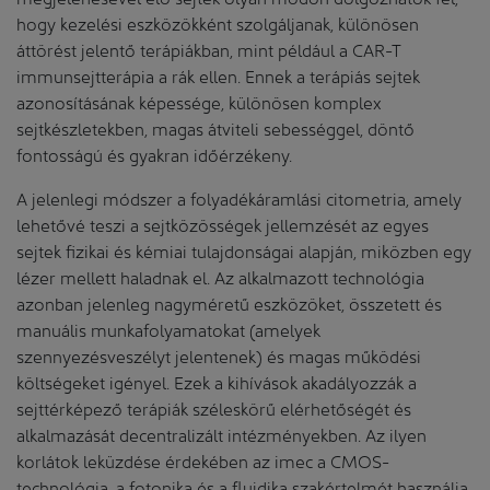
hogy kezelési eszközökként szolgáljanak, különösen
áttörést jelentő terápiákban, mint például a CAR-T
immunsejtterápia a rák ellen. Ennek a terápiás sejtek
azonosításának képessége, különösen komplex
sejtkészletekben, magas átviteli sebességgel, döntő
fontosságú és gyakran időérzékeny.
A jelenlegi módszer a folyadékáramlási citometria, amely
lehetővé teszi a sejtközösségek jellemzését az egyes
sejtek fizikai és kémiai tulajdonságai alapján, miközben egy
lézer mellett haladnak el. Az alkalmazott technológia
azonban jelenleg nagyméretű eszközöket, összetett és
manuális munkafolyamatokat (amelyek
szennyezésveszélyt jelentenek) és magas működési
költségeket igényel. Ezek a kihívások akadályozzák a
sejttérképező terápiák széleskörű elérhetőségét és
alkalmazását decentralizált intézményekben. Az ilyen
korlátok leküzdése érdekében az imec a CMOS-
technológia, a fotonika és a fluidika szakértelmét használja