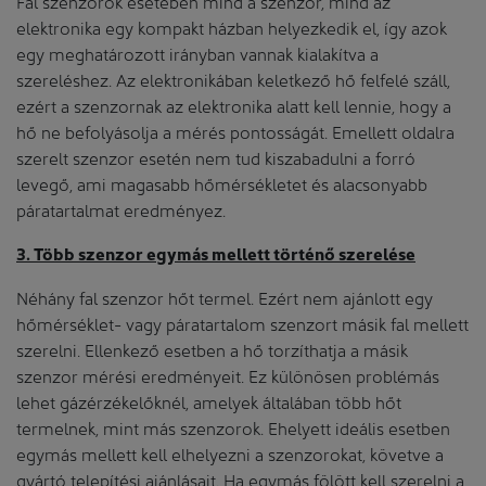
Fal szenzorok esetében mind a szenzor, mind az
elektronika egy kompakt házban helyezkedik el, így azok
egy meghatározott irányban vannak kialakítva a
szereléshez. Az elektronikában keletkező hő felfelé száll,
ezért a szenzornak az elektronika alatt kell lennie, hogy a
hő ne befolyásolja a mérés pontosságát. Emellett oldalra
szerelt szenzor esetén nem tud kiszabadulni a forró
levegő, ami magasabb hőmérsékletet és alacsonyabb
páratartalmat eredményez.
3. Több szenzor egymás mellett történő szerelése
Néhány fal szenzor hőt termel. Ezért nem ajánlott egy
hőmérséklet- vagy páratartalom szenzort másik fal mellett
szerelni. Ellenkező esetben a hő torzíthatja a másik
szenzor mérési eredményeit. Ez különösen problémás
lehet gázérzékelőknél, amelyek általában több hőt
termelnek, mint más szenzorok. Ehelyett ideális esetben
egymás mellett kell elhelyezni a szenzorokat, követve a
gyártó telepítési ajánlásait. Ha egymás fölött kell szerelni a