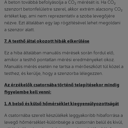
A beton továbbá befolyásolja a CO₂ mérését is. Ha CO₂
szenzort betonfelületre szerel, akkor extrém alacsony CO₂
értéket kap, ami nem reprezentatív a szoba levegőjére
nézve. Ezt általában egy lap rögzítésével lehet megoldani
a szenzor alatt.
7. A testhő által okozott hibák elkerülése
Ez a hiba általában manuális mérések során fordul elő,
amikor a testhő pontatlan mérési eredményeket okoz.
Manuális mérés esetén ne tartsa a mérőeszközt túl közel a
testhez, és kerülje, hogy a szenzorba lélegezzen.
Az érzékelők csatornába történő telepítésekor mindig
figyelembe kell venni:
1. A belső és külső hőmérséklet kiegyensúlyozottságát
A csatornába szerelt készülékek leggyakoribb hibaforrása a
levegő hőmérséklet-különbsége a csatornán belül és kívül,