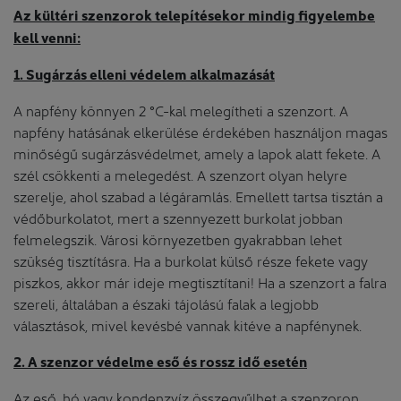
Az kültéri szenzorok telepítésekor mindig figyelembe
kell venni:
1. Sugárzás elleni védelem alkalmazását
A napfény könnyen 2 °C-kal melegítheti a szenzort. A
napfény hatásának elkerülése érdekében használjon magas
minőségű sugárzásvédelmet, amely a lapok alatt fekete. A
szél csökkenti a melegedést. A szenzort olyan helyre
szerelje, ahol szabad a légáramlás. Emellett tartsa tisztán a
védőburkolatot, mert a szennyezett burkolat jobban
felmelegszik. Városi környezetben gyakrabban lehet
szükség tisztításra. Ha a burkolat külső része fekete vagy
piszkos, akkor már ideje megtisztítani! Ha a szenzort a falra
szereli, általában a északi tájolású falak a legjobb
választások, mivel kevésbé vannak kitéve a napfénynek.
2. A szenzor védelme eső és rossz idő esetén
Az eső, hó vagy kondenzvíz összegyűlhet a szenzoron