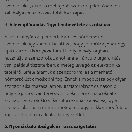
szenzorokat, akkor a melegebb szenzort jelentősen felül
kell helyezni az összes többihez képest.
4. A levegőáramlás figyelembevétele a szobában
A sorozatgyártott páratartalom- és hőmérséklet
szenzorok úgy vannak kialakítva, hogy jól működjenek egy
tipikus irodai környezetben. Ha olyan helyiségben
használja a szenzorokat, ahol lefelé irányuló légáramlás
van, például tisztatérben, a meleg levegő az elektronika
tetejéről lefelé áramlik a szenzorokra, és a mérhető
hőmérséklet emelkedni fog. Ennek a megoldása egy olyan
szenzor alkalmazása, amely tisztaterekhez és hasonló
helyiségekhez van tervezve. Ezeknél a szenzoroknál a
szenzor és az elektronika külön vannak választva, így a
szenzorokat nem érinti a melegítés, ugyanakkor megfelelő
kapcsolatban maradnak a környezettel.
5. Nyomáskülönbségek és rossz szigetelés