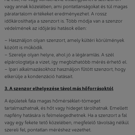
vagy annak közelében, ami pontatlanságokat és túl magas
páratartalom értékeket eredményezhet. A rossz
időkárosíthatja a szenzort is. Több módja van a szenzor
védelmének az időjárási hatások ellen:
– Használjon olyan szenzort, amely kültéri körülmények
között is működik.
– Szerelje olyan helyre, ahol jó a légáramlás. A szél
elpárologtatja a vizet, így megbízhatóbb mérés érhető el.
– Ipari alkalmazásokhoz használjon fűtött szenzort, hogy
elkerülje a kondenzáció hatásait.
3. A szenzor elhelyezése távol más hőforrásoktól
A épületek fala magas hőmérséklet-tömeget
tartalmazhatnak, és hőt vagy hideget tárolhatnak. Emellett
napfény hatására is felmelegedhetnek. Ha a szenzort a fal
vagy egy fekete tető közelében, megfelelő távolság nélkül
szereli fel, pontatlan méréshez vezethet.