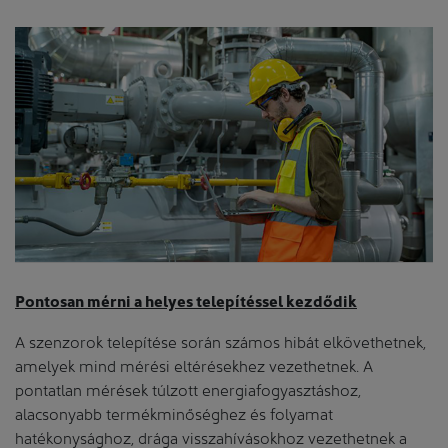
Pontosan mérni a helyes telepítéssel kezdődik
A szenzorok telepítése során számos hibát elkövethetnek,
amelyek mind mérési eltérésekhez vezethetnek. A
pontatlan mérések túlzott energiafogyasztáshoz,
alacsonyabb termékminőséghez és folyamat
hatékonysághoz, drága visszahívásokhoz vezethetnek a