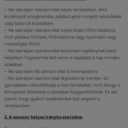
– Ne szereljen szenzorokat olyan területeken, ahol
korlátozott a légáramlás, például ajtók mögött, készülékek
vagy bútorok közelében.
– Ne szereljen szenzorokat olyan közel hőforrásokhoz,
mint például fűtőtest, fűtőcsatorna vagy nyomtató vagy
másológép fölött.
– Ne szereljen szenzorokat közvetlen napfénynek kitett
helyeken. Figyelembe kell venni a napállást a nap minden
szakában.
– Ne szereljen fal szenzorokat a mennyezetre.
– Ne szereljen szenzorokat légcsatorná mentén. Ez
gyorsabban változtathatja a mérőértékeket, mint ahogy a
környezeti feltételek a szobában kiegyenlítődnek. Ez azt
jelenti, hogy gyakori beállításokat kell végezni a
rendszerben.
2. A szenzor helyes irányba szerelése