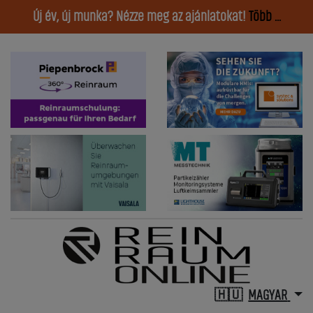
Új év, új munka? Nézze meg az ajánlatokat!
Több ...
MAGYAR