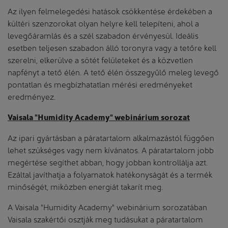
Az ilyen felmelegedési hatások csökkentése érdekében a
kültéri szenzorokat olyan helyre kell telepíteni, ahol a
levegőáramlás és a szél szabadon érvényesül. Ideális
esetben teljesen szabadon álló toronyra vagy a tetőre kell
szerelni, elkerülve a sötét felületeket és a közvetlen
napfényt a tető élén. A tető élén összegyűlő meleg levegő
pontatlan és megbízhatatlan mérési eredményeket
eredményez.
Vaisala "Humidity Academy" webinárium sorozat
Az ipari gyártásban a páratartalom alkalmazástól függően
lehet szükséges vagy nem kívánatos. A páratartalom jobb
megértése segíthet abban, hogy jobban kontrollálja azt.
Ezáltal javíthatja a folyamatok hatékonyságát és a termék
minőségét, miközben energiát takarít meg.
A Vaisala "Humidity Academy" webinárium sorozatában
Vaisala szakértői osztják meg tudásukat a páratartalom