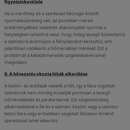
figyelembevétele
Ha a mérőhely és a szerkezet falüregei között
nyomáskülönbség van, az pontatlan mérési
eredményekhez vezethet. Alacsonyabb nyomás a
helyiségben lehetővé teszi, hogy hideg levegő közvetlenül
a szenzorra áramoljon a falnyílásokon keresztül, ami
jelentősen csökkenti a hőmérséklet mérését. Ezt a
problémát a kábelátmenetek szigetelésével lehet
megoldani.
6. A hővezetés okozta hibák elkerülése
A beton- és acélfalak vezetik a hőt, így a falra rögzített
szenzorok nem mindig mutatják pontosan a levegő
hőmérsékletét és páratartalmát. Ezt szigetelőréteg
alkalmazásával a fal és a szenzor között, vagy a szenzor
belső falra vagy erősebben szigetelt felületre történő
szereléssel lehet elkerülni.