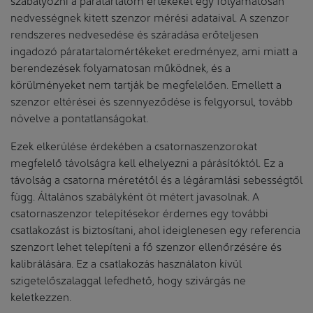
nedvességnek kitett szenzor mérési adataival. A szenzor
rendszeres nedvesedése és száradása erőteljesen
ingadozó páratartalomértékeket eredményez, ami miatt a
berendezések folyamatosan működnek, és a
körülményeket nem tartják be megfelelően. Emellett a
szenzor eltérései és szennyeződése is felgyorsul, tovább
növelve a pontatlanságokat.
Ezek elkerülése érdekében a csatornaszenzorokat
megfelelő távolságra kell elhelyezni a párásítóktól. Ez a
távolság a csatorna méretétől és a légáramlási sebességtől
függ. Általános szabályként öt métert javasolnak. A
csatornaszenzor telepítésekor érdemes egy további
csatlakozást is biztosítani, ahol ideiglenesen egy referencia
szenzort lehet telepíteni a fő szenzor ellenőrzésére és
kalibrálására. Ez a csatlakozás használaton kívül
szigetelőszalaggal lefedhető, hogy szivárgás ne
keletkezzen.