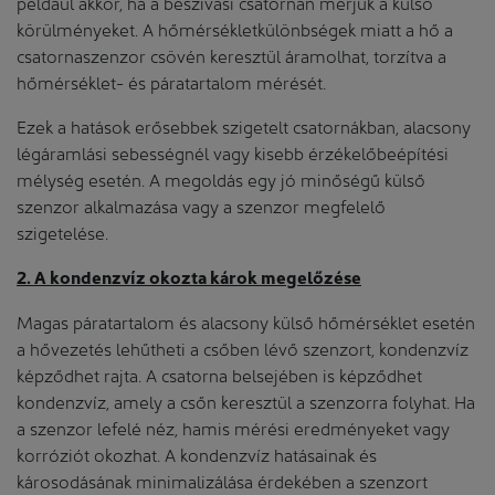
például akkor, ha a beszívási csatornán mérjük a külső
körülményeket. A hőmérsékletkülönbségek miatt a hő a
csatornaszenzor csövén keresztül áramolhat, torzítva a
hőmérséklet- és páratartalom mérését.
Ezek a hatások erősebbek szigetelt csatornákban, alacsony
légáramlási sebességnél vagy kisebb érzékelőbeépítési
mélység esetén. A megoldás egy jó minőségű külső
szenzor alkalmazása vagy a szenzor megfelelő
szigetelése.
2. A kondenzvíz okozta károk megelőzése
Magas páratartalom és alacsony külső hőmérséklet esetén
a hővezetés lehűtheti a csőben lévő szenzort, kondenzvíz
képződhet rajta. A csatorna belsejében is képződhet
kondenzvíz, amely a csőn keresztül a szenzorra folyhat. Ha
a szenzor lefelé néz, hamis mérési eredményeket vagy
korróziót okozhat. A kondenzvíz hatásainak és
károsodásának minimalizálása érdekében a szenzort