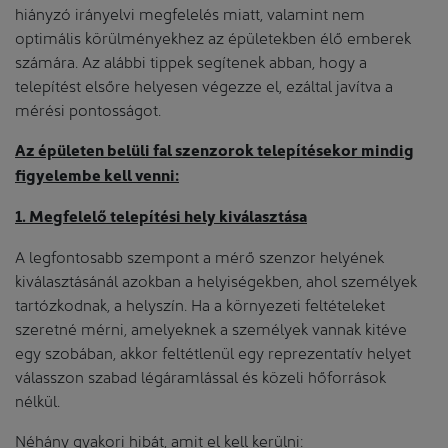
hiányzó irányelvi megfelelés miatt, valamint nem
optimális körülményekhez az épületekben élő emberek
számára. Az alábbi tippek segítenek abban, hogy a
telepítést elsőre helyesen végezze el, ezáltal javítva a
mérési pontosságot.
Az épületen belüli fal szenzorok telepítésekor mindig
figyelembe kell venni:
1. Megfelelő telepítési hely kiválasztása
A legfontosabb szempont a mérő szenzor helyének
kiválasztásánál azokban a helyiségekben, ahol személyek
tartózkodnak, a helyszín. Ha a környezeti feltételeket
szeretné mérni, amelyeknek a személyek vannak kitéve
egy szobában, akkor feltétlenül egy reprezentatív helyet
válasszon szabad légáramlással és közeli hőforrások
nélkül.
Néhány gyakori hibát, amit el kell kerülni: