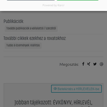
04356 Leipzig
Powered by Klaro!
Németország
Publikációk:
További publikációk a vállalattól / szerzőtől
További cikkek ezekhez a rovatokhoz:
Tudás & Események: Kiállítás
Megosztás:
Betekintés a HÍRLEVELEK-be
Jobban tájékozott: ÉVKÖNYV, HÍRLEVÉL,