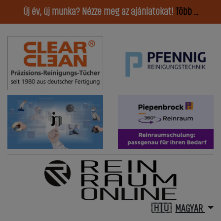
Új év, új munka? Nézze meg az ajánlatokat!
Több ...
MAGYAR