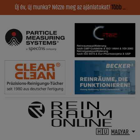
Új év, új munka? Nézze meg az ajánlatokat!
Több ...
MAGYAR