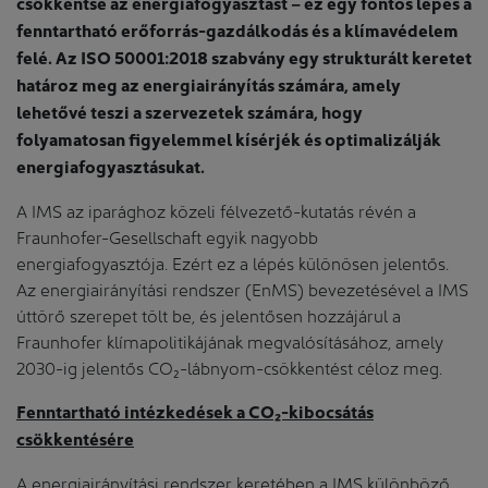
csökkentse az energiafogyasztást – ez egy fontos lépés a
fenntartható erőforrás-gazdálkodás és a klímavédelem
felé. Az ISO 50001:2018 szabvány egy strukturált keretet
határoz meg az energiairányítás számára, amely
lehetővé teszi a szervezetek számára, hogy
folyamatosan figyelemmel kísérjék és optimalizálják
energiafogyasztásukat.
A IMS az iparághoz közeli félvezető-kutatás révén a
Fraunhofer-Gesellschaft egyik nagyobb
energiafogyasztója. Ezért ez a lépés különösen jelentős.
Az energiairányítási rendszer (EnMS) bevezetésével a IMS
úttörő szerepet tölt be, és jelentősen hozzájárul a
Fraunhofer klímapolitikájának megvalósításához, amely
2030-ig jelentős CO₂-lábnyom-csökkentést céloz meg.
Fenntartható intézkedések a CO₂-kibocsátás
csökkentésére
A energiairányítási rendszer keretében a IMS különböző