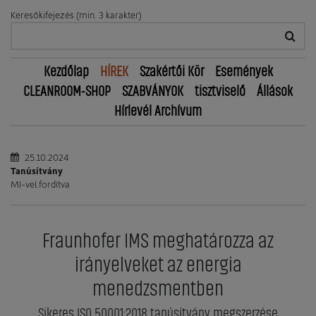
Keresőkifejezés (min. 3 karakter)
Kezdőlap
HÍREK
Szakértői Kör
Események
CLEANROOM-SHOP
SZABVÁNYOK
tisztviselő
Állások
Hírlevél Archívum
25.10.2024
Tanúsítvány
MI-vel fordítva
Fraunhofer IMS meghatározza az
irányelveket az energia
menedzsmentben
Sikeres ISO 50001:2018 tanúsítvány megszerzése