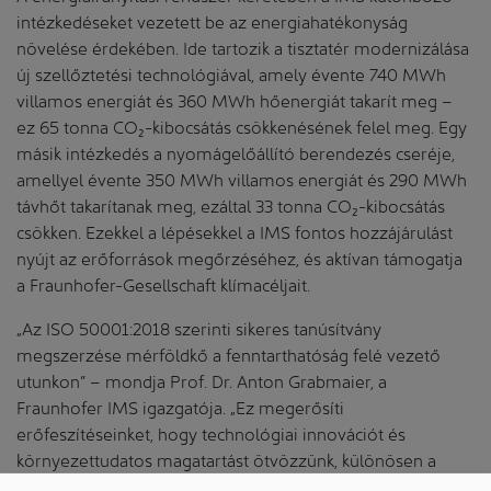
intézkedéseket vezetett be az energiahatékonyság
növelése érdekében. Ide tartozik a tisztatér modernizálása
új szellőztetési technológiával, amely évente 740 MWh
villamos energiát és 360 MWh hőenergiát takarít meg –
ez 65 tonna CO₂-kibocsátás csökkenésének felel meg. Egy
másik intézkedés a nyomágelőállító berendezés cseréje,
amellyel évente 350 MWh villamos energiát és 290 MWh
távhőt takarítanak meg, ezáltal 33 tonna CO₂-kibocsátás
csökken. Ezekkel a lépésekkel a IMS fontos hozzájárulást
nyújt az erőforrások megőrzéséhez, és aktívan támogatja
a Fraunhofer-Gesellschaft klímacéljait.
„Az ISO 50001:2018 szerinti sikeres tanúsítvány
megszerzése mérföldkő a fenntarthatóság felé vezető
utunkon” – mondja Prof. Dr. Anton Grabmaier, a
Fraunhofer IMS igazgatója. „Ez megerősíti
erőfeszítéseinket, hogy technológiai innovációt és
környezettudatos magatartást ötvözzünk, különösen a
tisztaterek energiafogyasztására fordítva figyelmet. Ezzel