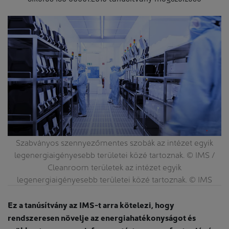
Szabványos szennyezőmentes szobák az intézet egyik
legenergiaigényesebb területei közé tartoznak. © IMS /
Cleanroom területek az intézet egyik
legenergiaigényesebb területei közé tartoznak. © IMS
Ez a tanúsítvány az IMS-t arra kötelezi, hogy
rendszeresen növelje az energiahatékonyságot és