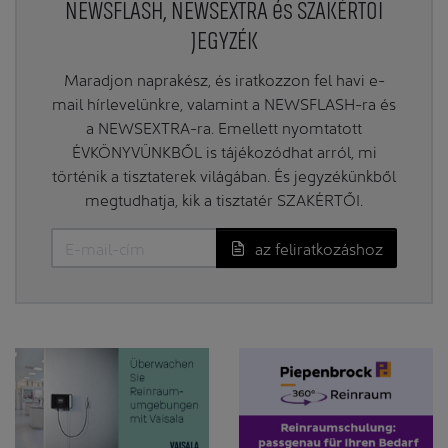
NEWSFLASH, NEWSEXTRA és SZAKÉRTŐI
JEGYZÉK
Maradjon naprakész, és iratkozzon fel havi e-
mail hírlevelünkre, valamint a NEWSFLASH-ra és
a NEWSEXTRA-ra. Emellett nyomtatott
ÉVKÖNYVÜNKBŐL is tájékozódhat arról, mi
történik a tisztaterek világában. És jegyzékünkből
megtudhatja, kik a tisztatér SZAKÉRTŐI.
az feliratkozáshoz