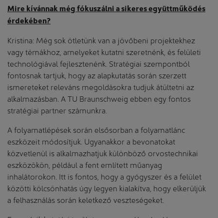
Mire kívánnak még fókuszálni a sikeres együttműködés
érdekében?
Kristina: Még sok ötletünk van a jövőbeni projektekhez
vagy témákhoz, amelyeket kutatni szeretnénk, és felületi
technológiával fejlesztenénk. Stratégiai szempontból
fontosnak tartjuk, hogy az alapkutatás során szerzett
ismereteket releváns megoldásokra tudjuk átültetni az
alkalmazásban. A TU Braunschweig ebben egy fontos
stratégiai partner számunkra.
A folyamatlépések során elsősorban a folyamatlánc
eszközeit módosítjuk. Ugyanakkor a bevonatokat
közvetlenül is alkalmazhatjuk különböző orvostechnikai
eszközökön, például a fent említett műanyag
inhalátorokon. Itt is fontos, hogy a gyógyszer és a felület
közötti kölcsönhatás úgy legyen kialakítva, hogy elkerüljük
a felhasználás során keletkező veszteségeket.