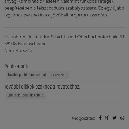
anyag-kombinációk esetén, valamint funkciós rétegek
beépítésében a felszabadulás szabályozására. Ez egy újabb
izgalmas perspektíva a jövőbeli projektek számára.
Fraunhofer-Institut für Schicht- und Oberflächentechnik IST
38108 Braunschweig
Németország
Publikációk:
További publikációk a vállalattól / szerzőtől
További cikkek ezekhez a rovatokhoz:
Épületek & Szobák: Felület
Megosztás: