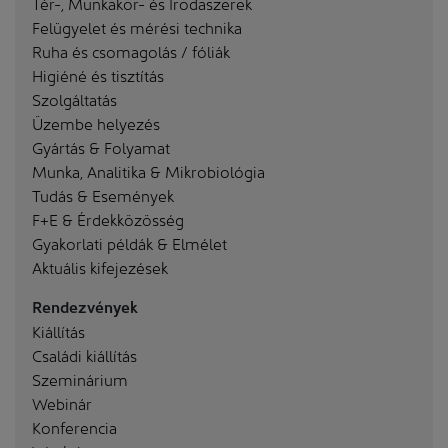
Tér-, Munkakör- és Irodaszerek
Felügyelet és mérési technika
Ruha és csomagolás / fóliák
Higiéné és tisztítás
Szolgáltatás
Üzembe helyezés
Gyártás & Folyamat
Munka, Analitika & Mikrobiológia
Tudás & Események
F+E & Érdekközösség
Gyakorlati példák & Elmélet
Aktuális kifejezések
Rendezvények
Kiállítás
Családi kiállítás
Szeminárium
Webinár
Konferencia