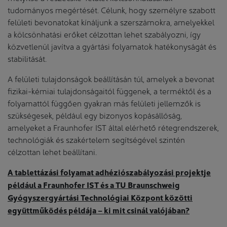
tudományos megértését. Célunk, hogy személyre szabott
felületi bevonatokat kínáljunk a szerszámokra, amelyekkel
a kölcsönhatási erőket célzottan lehet szabályozni, így
közvetlenül javítva a gyártási folyamatok hatékonyságát és
stabilitását.
A felületi tulajdonságok beállításán túl, amelyek a bevonat
fizikai-kémiai tulajdonságaitól függenek, a terméktől és a
folyamattól függően gyakran más felületi jellemzők is
szükségesek, például egy bizonyos kopásállóság,
amelyeket a Fraunhofer IST által elérhető rétegrendszerek,
technológiák és szakértelem segítségével szintén
célzottan lehet beállítani.
A tablettázási folyamat adhéziószabályozási projektje
például a Fraunhofer IST és a TU Braunschweig
Gyógyszergyártási Technológiai Központ közötti
együttműködés példája – ki mit csinál valójában?