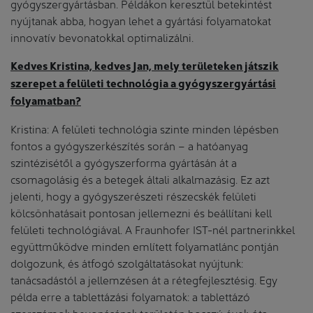
gyógyszergyártásban. Példákon keresztül betekintést
nyújtanak abba, hogyan lehet a gyártási folyamatokat
innovatív bevonatokkal optimalizálni.
Kedves Kristina, kedves Jan, mely területeken játszik
szerepet a felületi technológia a gyógyszergyártási
folyamatban?
Kristina: A felületi technológia szinte minden lépésben
fontos a gyógyszerkészítés során – a hatóanyag
szintézisétől a gyógyszerforma gyártásán át a
csomagolásig és a betegek általi alkalmazásig. Ez azt
jelenti, hogy a gyógyszerészeti részecskék felületi
kölcsönhatásait pontosan jellemezni és beállítani kell
felületi technológiával. A Fraunhofer IST-nél partnerinkkel
együttműködve minden említett folyamatlánc pontján
dolgozunk, és átfogó szolgáltatásokat nyújtunk:
tanácsadástól a jellemzésen át a rétegfejlesztésig. Egy
példa erre a tablettázási folyamatok: a tablettázó
szerszámok bevonásának területén hosszú évek óta