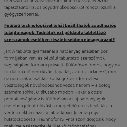
tapasztalatokkal és együttműködésekkel rendelkezünk a
gyógyszeriparral.
Felületi technológiával tehát beállíthatók az adhéziós
tulajdonságok. Tudnátok ezt például a tablettázó
szerszámok esetében részletesebben elmagyarázni?
Jan: A tabletta gyártásánál a hatóanyag általában por
formájában van, és például tablettázó szerszámok
segítségével formára préselik. Különösen fontos, hogy ne
forduljon elő nem kívánt tapadás, az ún. „stickiness”, mert
ez nemcsak a tisztítási költségek és a termelési
veszteségek növekedéséhez vezet, hanem – a beteg
számára sokkal kritikusabb módon – akár a dózis
pontatlanságához is. Különösen az új hatóanyagok
esetében jelent kihívást a megfelelő dózis beállítása a
végtermékben, azaz a tablettában. Jelenleg egy
kutatócsoport a Fraunhofer IST-nél azon dolgozik, hogy
mélyítse a részecske-felület kölcsönhatásának