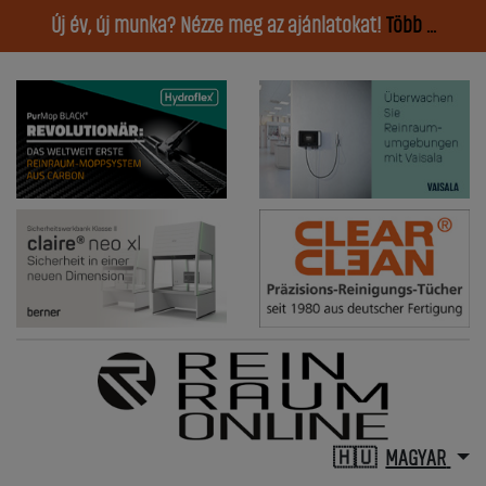
Új év, új munka? Nézze meg az ajánlatokat!
Több ...
MAGYAR