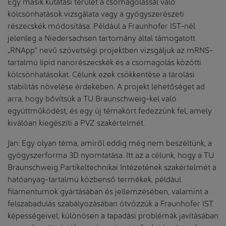
Egy másik kutatási terület a csomagolással való
kölcsönhatások vizsgálata vagy a gyógyszerészeti
részecskék módosítása. Például a Fraunhofer IST-nél
jelenleg a Niedersachsen tartomány által támogatott
„RNApp” nevű szövetségi projektben vizsgáljuk az mRNS-
tartalmú lipid nanorészecskék és a csomagolás közötti
kölcsönhatásokat. Célunk ezek csökkentése a tárolási
stabilitás növelése érdekében. A projekt lehetőséget ad
arra, hogy bővítsük a TU Braunschweig-kel való
együttműködést, és egy új témakört fedezzünk fel, amely
kiválóan kiegészíti a PVZ szakértelmét.
Jan: Egy olyan téma, amiről eddig még nem beszéltünk, a
gyógyszerforma 3D nyomtatása. Itt az a célunk, hogy a TU
Braunschweig Partikeltechnikai Intézetének szakértelmét a
hatóanyag-tartalmú közbenső termékek, például
filamentumok gyártásában és jellemzésében, valamint a
felszabadulás szabályozásában ötvözzük a Fraunhofer IST
képességeivel, különösen a tapadási problémák javításában