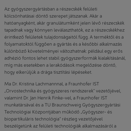
Az gyógyszergyártásban a részecskék felületi
kölcsönhatásai döntő szerepet játszanak. Akár a
hatóanyagként, akár granulátumként jelen lévő részecskék
tapadnak vagy könnyen leválaszthatók, ez a részecskékhez
érintkező felületek tulajdonságaitól függ. A terméktől és a
folyamatoktól függően a gyártás és a későbbi alkalmazás
különböző követelményei változhatnak: például egy erős
adhézió fontos lehet stabil gyógyszerformák kialakításánál,
míg más esetekben a lerakódások megelőzése döntő,
hogy elkerüljük a drága tisztítási lépéseket.
Ma Dr. Kristina Lachmannnal, a Fraunhofer IST
„Orvostechnika és gyógyszeres rendszerek” vezetőjével,
valamint Dr. Jan Henrik Finke-vel, a Fraunhofer IST
munkatársával és a TU Braunschweig Gyógyszergyártási
Technológiai Központjában működő „Gyógyszer- és
biopartikuláris technológia” részleg vezetőjével
beszélgetünk az felületi technológiák alkalmazásáról a