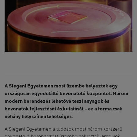
A Siegeni Egyetemen most üzembe helyeztek egy
országosan egyedülálló bevonatoló központot. Három
modern berendezés lehetővé teszi anyagok és
bevonatok fejlesztését és kutatását – ez a forma csak
néhány helyszínen lehetséges.
A Siegeni Egyetemen a tudósok most három korszerű
bevonatoló berendezést üzembe helyeztek, amelyek