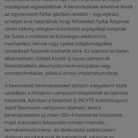
országosan egyedülállóak. A berendezések lehetővé teszik
az úgynevezett fizikai gázfázis-leadást – egy eljárást,
amelyet arra használnak, hogy felületeket fizikai folyamat
révén vékony rétegben különböző anyagokkal vonjanak
be. Ezzel a módszerrel különleges elektromos,
mechanikus, kémiai vagy optikai tulajdonságokkal
rendelkező felületek hozhatók létre. Ez számos területen
alkalmazható: többek között új típusú szenzorok
fejlesztésében, akkumulátortechnológiában vagy
orvostechnikában, például orvosi implantátumoknál.
A bevonatoló berendezéseket először a egyetemi tiszta
szobában, a Hölderlin-campuson telepítették és üzembe
helyezték. Azonban a felépített új INCYTE Kutatóközpont
Adolf Reichwein-campuson található, ahol a
berendezéseket az ottani ISO-4 tisztatérbe költöztetik
majd. A korszerű felszerelés minden mérnöki-,
természettudományi- és életkutatási szakterületen
dolgozó munkatársnak és hallgatónak, valamint az