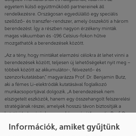
egyetem külső együttműködő partnereinek áll
rendelkezésre. Országosan egyedülálló egy speciális
szellőző- és transzfer-rendszer, amely összeköti a három
berendezést. Így a részben nagyon érzékeny minták
magas vákuumban és -196 Celsius-fokon hűtve
mozgathatók a berendezések között.
„Az a tény, hogy mintákat elemzési célokra át lehet vinni a
berendezések között, teljesen új lehetőségeket nyit meg –
többek között az akkumulátor-, félvezető- és
szenzorkutatásban,” magyarázza Prof. Dr. Benjamin Butz,
aki a fémes Li-elektródák kutatásával foglalkozó
munkacsoportjával dolgozik. „A berendezések nem
elszigetelt eszközök, hanem egy összehangolt felszerelési
stratégiának részei, amelyek hosszú távon biztosítják a
kutatási helyszínünk versenyképességét,” mondja Prof. Dr.
Haring Bolívar, aki az egyetem központi tisztatérért felelős.
Információk, amiket gyűjtünk
A három bevonatoló berendezést a gyártó kifejezetten a