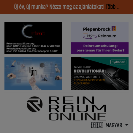
Új év, új munka? Nézze meg az ajánlatokat!
Több ...
MAGYAR