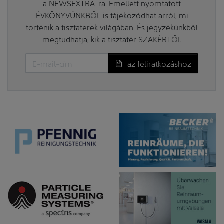
a NEWSEXTRA-ra. Emellett nyomtatott
ÉVKÖNYVÜNKBŐL is tájékozódhat arról, mi
történik a tisztaterek világában. És jegyzékünkből
megtudhatja, kik a tisztatér SZAKÉRTŐI.
az feliratkozáshoz