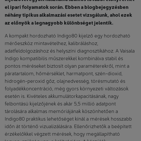
el ipari folyamatok során. Ebben a blogbejegyzésben
néhány tipikus alkalmazási esetet vizsgálunk, ahol ezek
az előnyök a legnagyobb különbséget jelentik.
A kompakt hordozható Indigo80 kijelző egy hordozható
mérőeszköz mintavételhez, kalibráláshoz,
adatfeldolgozáshoz és helyszíni diagnosztikához. A Vaisala
Indigo kompatibilis műszerekkel kombinálva stabil és
pontos méréseket biztosít olyan paraméterekről, mint a
páratartalom, hőmérséklet, harmatpont, szén-dioxid,
hidrogén-peroxid gőz, olajnedvesség, törésmutató és
folyadékkoncentráció, még gyors környezeti változások
esetén is. Kivételes akkumulátorkapacitásának, nagy
felbontású kijelzőjének és akár 5,5 millió adatpont
tárolására alkalmas memóriájának köszönhetően a
Indigo80 praktikus lehetőséget kínál a mérések hosszabb
időn át történő vizualizálására. Ellenőrizhetők a beépített
érzékelőkkel végzett mérések, hogy megállapítható
legyen, szükség van-e kalibrációra. A készülék