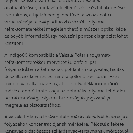
adatnaplózásra, mintavételi ellenőrzésre és hibakeresésre
is alkalmas, a kijelző pedig lehetővé teszi az adatok
vizualizációját a beépített eszközökről. Folyamat-
refraktométerekkel megjeleníthető a műszer optikai képe
és egyéb információi, így helyszíni pontos diagnózist lehet
készíteni.
A Indigo80 kompatibilis a Vaisala Polaris folyamat-
refraktométerekkel, melyeket különféle ipari
folyamatokban alkalmaznak, például kristályosítás, hígítás,
desztilláció, keverés és minőségellenőrzés során. Ezek
mind olyan alkalmazások, ahol a folyadékkoncentráció
mérése döntő fontosságú az optimális folyamatfeltételek,
termékminőség, folyamatbiztonság és jogszabályi
megfelelés biztosításához.
A Vaisala Polaris a törésmutató mérés alapelvét használja a
folyadékok koncentrációjának mérésére. Például a fekete
kénsavas oldat összes szilárdanyag-tartalmának mérésével