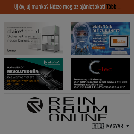
Új év, új munka? Nézze meg az ajánlatokat!
Több ...
MAGYAR