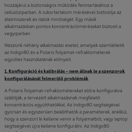
hozzájárul a biztonságos működés fenntartásához a
cellulóziparban. A cukortartalom mérésével biztosítja az
élelmiszerek és italok minőségét. Egy másik
alkalmazásban pontos koncentrációméréseket biztosít a
vegyiparban.
Nézzünk néhány alkalmazási esetet, amelyek szemléltetik
az Indigo80 és a Polaris folyamat-refraktométerek
együttes használatának előnyeit.
1. Konfiguráció és kalibrálás – nem állnak le a szenzorok
konfigurálásánál felmerülő problémák
A Polaris folyamat-refraktométereket előre konfigurálva
szállítják, a tervezett alkalmazásnak megfelelő
koncentrációs együtthatókkal. Az Indigo80 segítségével
gyorsan és egyszerűen beállíthatók a paraméterek, anélkül,
hogy a szenzort ki kellene venni a folyamatból, vagy laptop
segítségével újra kellene konfigurálni. Az Indigo80