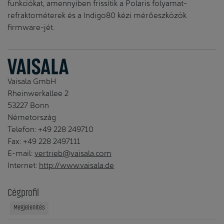
funkciókat, amennyiben frissítik a Polaris folyamat-
refraktométerek és a Indigo80 kézi mérőeszközök
firmware-jét.
Vaisala GmbH
Rheinwerkallee 2
53227 Bonn
Németország
Telefon: +49 228 249710
Fax: +49 228 2497111
E-mail:
vertrieb@vaisala.com
Internet:
http://www.vaisala.de
Cégprofil
Megjelenítés