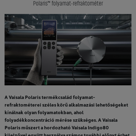
Polaris™ folyamat-refraktométer
A Vaisala Polaris termékcsalád folyamat-
refraktométerei széles körű alkalmazási lehetőségeket
kínálnak olyan folyamatokban, ahol
folyadékkoncentráció mérése szükséges. A Vaisala
Polaris műszert a hordozható Vaisala Indigo80
kijelzővel együtt használva számos további előnyt érhet