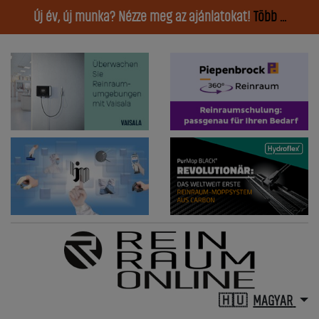
Új év, új munka? Nézze meg az ajánlatokat!
Több ...
MAGYAR