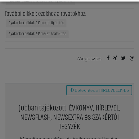
További publikációk a vállalattól / szerzőtől
További cikkek ezekhez a rovatokhoz:
Gyakorlati példák & Elmélet: Új építés
Gyakorlati példák & Elmélet: Átalakítás
Megosztás:
Betekintés a HÍRLEVELEK-be
Jobban tájékozott: ÉVKÖNYV, HÍRLEVÉL,
NEWSFLASH, NEWSEXTRA és SZAKÉRTŐI
JEGYZÉK
Maradjon naprakész, és iratkozzon fel havi e-