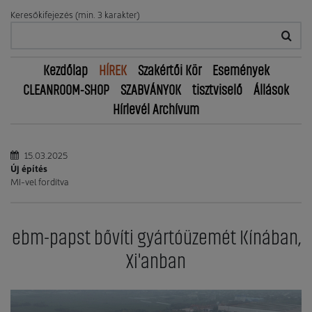
Keresőkifejezés (min. 3 karakter)
Kezdőlap
HÍREK
Szakértői Kör
Események
CLEANROOM-SHOP
SZABVÁNYOK
tisztviselő
Állások
Hírlevél Archívum
15.03.2025
Új építés
MI-vel fordítva
ebm-papst bővíti gyártóüzemét Kínában,
Xi'anban