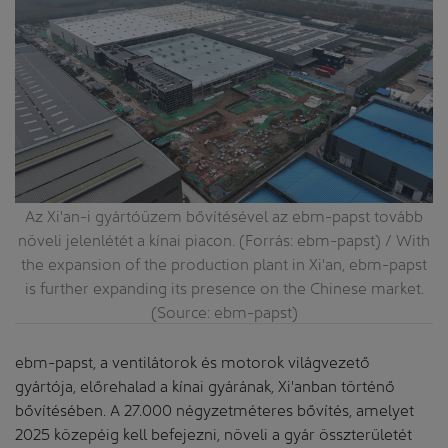
Az Xi'an-i gyártóüzem bővítésével az ebm-papst tovább
m-
növeli jelenlétét a kínai piacon. (Forrás: ebm-papst) / With
h
the expansion of the production plant in Xi'an, ebm-papst
is further expanding its presence on the Chinese market.
(Source: ebm-papst)
ebm-papst, a ventilátorok és motorok világvezető
gyártója, előrehalad a kínai gyárának, Xi'anban történő
bővítésében. A 27.000 négyzetméteres bővítés, amelyet
2025 közepéig kell befejezni, növeli a gyár összterületét