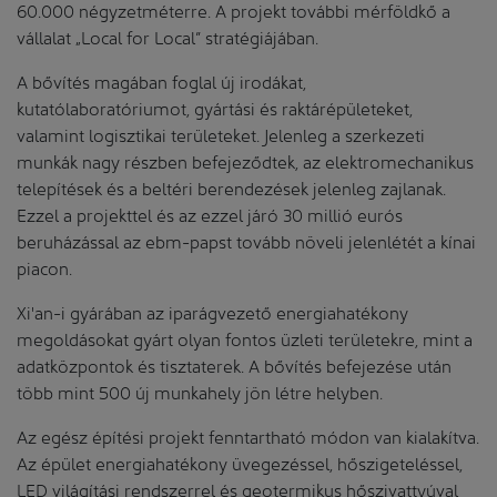
60.000 négyzetméterre. A projekt további mérföldkő a
vállalat „Local for Local” stratégiájában.
A bővítés magában foglal új irodákat,
kutatólaboratóriumot, gyártási és raktárépületeket,
valamint logisztikai területeket. Jelenleg a szerkezeti
munkák nagy részben befejeződtek, az elektromechanikus
telepítések és a beltéri berendezések jelenleg zajlanak.
Ezzel a projekttel és az ezzel járó 30 millió eurós
beruházással az ebm-papst tovább növeli jelenlétét a kínai
piacon.
Xi'an-i gyárában az iparágvezető energiahatékony
megoldásokat gyárt olyan fontos üzleti területekre, mint a
adatközpontok és tisztaterek. A bővítés befejezése után
több mint 500 új munkahely jön létre helyben.
Az egész építési projekt fenntartható módon van kialakítva.
Az épület energiahatékony üvegezéssel, hőszigeteléssel,
LED világítási rendszerrel és geotermikus hőszivattyúval