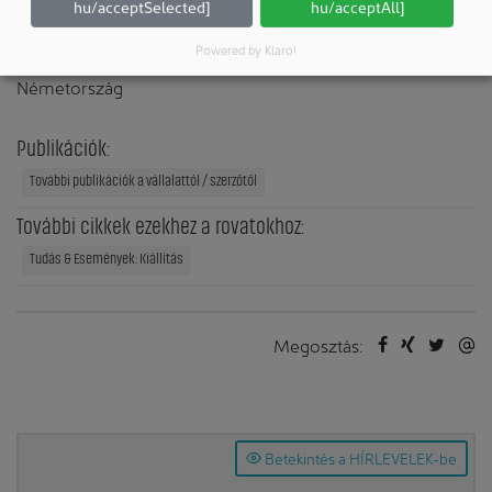
DECHEMA Gesellschaft für Chemische Technik und
hu/acceptSelected]
hu/acceptAll]
Biotechnologie e.V.
Powered by Klaro!
60486 Frankfurt am Main
Németország
Publikációk:
További publikációk a vállalattól / szerzőtől
További cikkek ezekhez a rovatokhoz:
Tudás & Események: Kiállítás
Megosztás:
Betekintés a HÍRLEVELEK-be