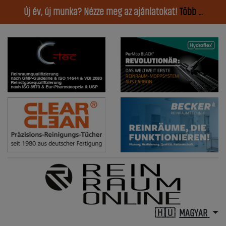
Új év, új munka? Nézze meg az ajánlatokat!
Több ...
MAGYAR