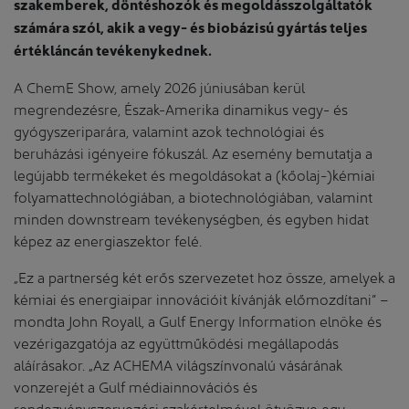
szakemberek, döntéshozók és megoldásszolgáltatók
számára szól, akik a vegy- és biobázisú gyártás teljes
értékláncán tevékenykednek.
A ChemE Show, amely 2026 júniusában kerül
megrendezésre, Észak-Amerika dinamikus vegy- és
gyógyszeriparára, valamint azok technológiai és
beruházási igényeire fókuszál. Az esemény bemutatja a
legújabb termékeket és megoldásokat a (kőolaj-)kémiai
folyamattechnológiában, a biotechnológiában, valamint
minden downstream tevékenységben, és egyben hidat
képez az energiaszektor felé.
„Ez a partnerség két erős szervezetet hoz össze, amelyek a
kémiai és energiaipar innovációit kívánják előmozdítani” –
mondta John Royall, a Gulf Energy Information elnöke és
vezérigazgatója az együttműködési megállapodás
aláírásakor. „Az ACHEMA világszínvonalú vásárának
vonzerejét a Gulf médiainnovációs és
rendezvényszervezési szakértelmével ötvözve egy