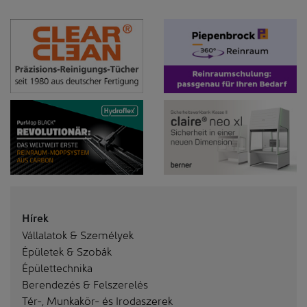
Hírek
Vállalatok & Személyek
Épületek & Szobák
Épülettechnika
Berendezés & Felszerelés
Tér-, Munkakör- és Irodaszerek