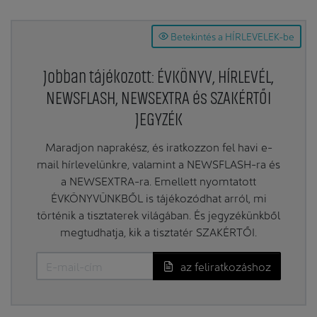
Betekintés a HÍRLEVELEK-be
Jobban tájékozott: ÉVKÖNYV, HÍRLEVÉL,
NEWSFLASH, NEWSEXTRA és SZAKÉRTŐI
JEGYZÉK
Maradjon naprakész, és iratkozzon fel havi e-
mail hírlevelünkre, valamint a NEWSFLASH-ra és
a NEWSEXTRA-ra. Emellett nyomtatott
ÉVKÖNYVÜNKBŐL is tájékozódhat arról, mi
történik a tisztaterek világában. És jegyzékünkből
megtudhatja, kik a tisztatér SZAKÉRTŐI.
az feliratkozáshoz