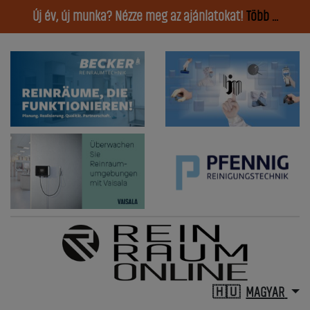
Új év, új munka? Nézze meg az ajánlatokat!
Több ...
MAGYAR