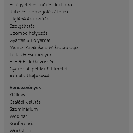
Felügyelet és mérési technika
Ruha és csomagolás / fóliák
Higiéné és tisztítás
Szolgáltatás
Üzembe helyezés
Gyártás & Folyamat
Munka, Analitika & Mikrobiológia
Tudás & Események
F+E & Érdekközösség
Gyakorlati példák & Elmélet
Aktuális kifejezések
Rendezvények
Kiállítás
Családi kiállítás
Szeminárium
Webinár
Konferencia
Workshop