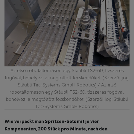
Az első robotállomáson egy Stäubli TS2-60, tízszeres
fogóval, behelyezi a megtöltött fecskendőket. (Szerzői jog:
k
Stäubli Tec-Systems GmbH Robotics) / Az első
S
robotállomáson egy Stäubli TS2-60, tízszeres fogóval,
behelyezi a megtöltött fecskendőket. (Szerzői jog: Stäubli
Tec-Systems GmbH Robotics)
Wie verpackt man Spritzen-Sets mit je vier
Komponenten, 200 Stück pro Minute, nach den