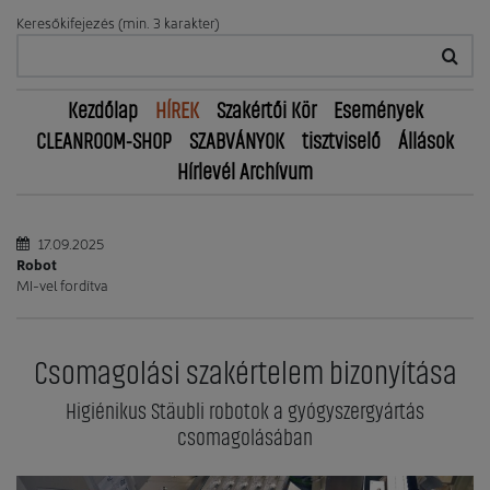
Keresőkifejezés (min. 3 karakter)
Kezdőlap
HÍREK
Szakértői Kör
Események
CLEANROOM-SHOP
SZABVÁNYOK
tisztviselő
Állások
Hírlevél Archívum
17.09.2025
Robot
MI-vel fordítva
Csomagolási szakértelem bizonyítása
Higiénikus Stäubli robotok a gyógyszergyártás
csomagolásában