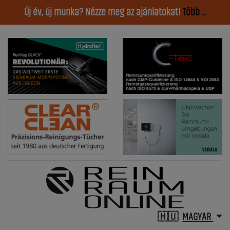
Új év, új munka? Nézze meg az ajánlatokat!
Több ...
MAGYAR