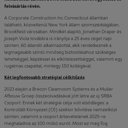
felvásárlás révén.
A Corporate Construction Inc Connecticut államban
található, közvetlenül New York állam szomszédságában,
Brookfield városában. Mindkét alapító, Jonathan Draper és
Joseph Viola továbbra is irányítja a 25 éves céget napi
szinten, 60 állandó alkalmazottal, akik rendelkeznek a
legmagasabb szintű minőség biztosításához szükséges
tehetséggel, képzéssel és elkötelezettséggel, valamint egy
rugalmas csapattal, mintegy 150 kollégával.
Két legfontosabb stratégiai célkitűzés
2023 elején a Brecon Cleanroom Systems és a Muller
Afbouw Groep összeolvadásával jött létre az új SRBA
Csoport. Ennek két stratégiai célja volt elsődleges: a
Kontrollált Környezet (CE) szektor bővítése nemzetközi
szinten, valamint a csoport árbevételének 2025-re
meghaladnia az 100 millió eurót. Most ez meg fog