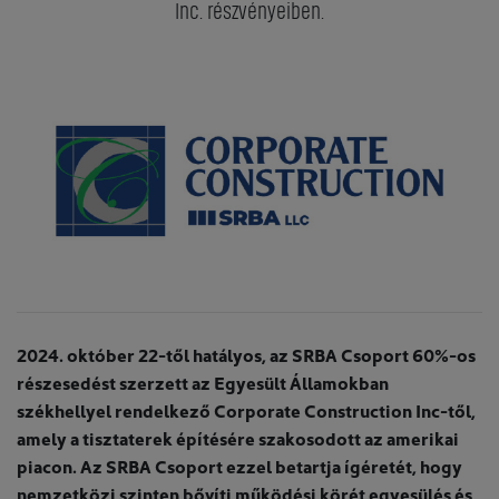
Inc. részvényeiben.
2024. október 22-től hatályos, az SRBA Csoport 60%-os
részesedést szerzett az Egyesült Államokban
székhellyel rendelkező Corporate Construction Inc-től,
amely a tisztaterek építésére szakosodott az amerikai
piacon. Az SRBA Csoport ezzel betartja ígéretét, hogy
nemzetközi szinten bővíti működési körét egyesülés és