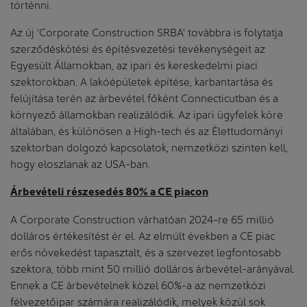
történni.
Az új 'Corporate Construction SRBA' továbbra is folytatja
szerződéskötési és építésvezetési tevékenységeit az
Egyesült Államokban, az ipari és kereskedelmi piaci
szektorokban. A lakóépületek építése, karbantartása és
felújítása terén az árbevétel főként Connecticutban és a
környező államokban realizálódik. Az ipari ügyfelek köre
általában, és különösen a High-tech és az Élettudományi
szektorban dolgozó kapcsolatok, nemzetközi szinten kell,
hogy eloszlanak az USA-ban.
Árbevételi részesedés 80% a CE piacon
A Corporate Construction várhatóan 2024-re 65 millió
dolláros értékesítést ér el. Az elmúlt években a CE piac
erős növekedést tapasztalt, és a szervezet legfontosabb
szektora, több mint 50 millió dolláros árbevétel-arányával.
Ennek a CE árbevételnek közel 60%-a az nemzetközi
félvezetőipar számára realizálódik, melyek közül sok