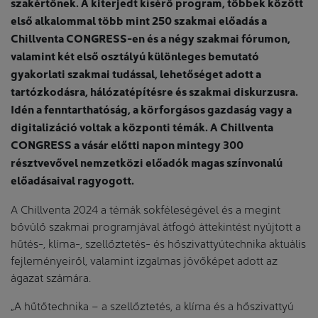
szakértőnek. A kiterjedt kísérő program, többek között
első alkalommal több mint 250 szakmai előadás a
Chillventa CONGRESS-en és a négy szakmai fórumon,
valamint két első osztályú különleges bemutató
gyakorlati szakmai tudással, lehetőséget adott a
tartózkodásra, hálózatépítésre és szakmai diskurzusra.
Idén a fenntarthatóság, a körforgásos gazdaság vagy a
digitalizáció voltak a központi témák. A Chillventa
CONGRESS a vásár előtti napon mintegy 300
résztvevővel nemzetközi előadók magas színvonalú
előadásaival ragyogott.
A Chillventa 2024 a témák sokféleségével és a megint
bővülő szakmai programjával átfogó áttekintést nyújtott a
hűtés-, klíma-, szellőztetés- és hőszivattyútechnika aktuális
fejleményeiről, valamint izgalmas jövőképet adott az
ágazat számára.
„A hűtőtechnika – a szellőztetés, a klíma és a hőszivattyú