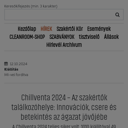
Keresőkifejezés (min. 3 karakter)
Kezdőlap
HÍREK
Szakértői Kör
Események
CLEANROOM-SHOP
SZABVÁNYOK
tisztviselő
Állások
Hírlevél Archívum
12.10.2024
Kiállítás
MI-vel fordítva
Chillventa 2024 – Az szakértők
találkozóhelye: Innovációk, csere és
betekintés az ágazat jövőjébe
A Chillventa 2024 teljes siker volt, 1010 kiállítóval 49