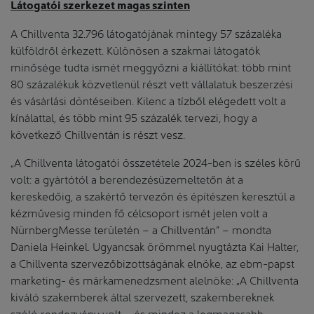
Látogatói szerkezet magas szinten
A Chillventa 32.796 látogatójának mintegy 57 százaléka
külföldről érkezett. Különösen a szakmai látogatók
minősége tudta ismét meggyőzni a kiállítókat: több mint
80 százalékuk közvetlenül részt vett vállalatuk beszerzési
és vásárlási döntéseiben. Kilenc a tízből elégedett volt a
kínálattal, és több mint 95 százalék tervezi, hogy a
következő Chillventán is részt vesz.
„A Chillventa látogatói összetétele 2024-ben is széles körű
volt: a gyártótól a berendezésüzemeltetőn át a
kereskedőig, a szakértő tervezőn és építészen keresztül a
kézművesig minden fő célcsoport ismét jelen volt a
NürnbergMesse területén – a Chillventán” – mondta
Daniela Heinkel. Ugyancsak örömmel nyugtázta Kai Halter,
a Chillventa szervezőbizottságának elnöke, az ebm-papst
marketing- és márkamenedzsment alelnöke: „A Chillventa
kiváló szakemberek által szervezett, szakembereknek
szóló rendezvény volt – és mindez a legmagasabb