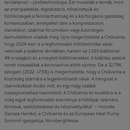
területeivel – jövőtechnológia. Ezt mutatták a témák, mint
az energiaátállás, digitalizáció, hőszivattyúk és
hűtőközegek a fenntarthatóság és a körforgásos gazdaság
kontextusában, amelyeket idén a kongresszuson,
standokon, szakmai fórumokon vagy különleges
bemutatókon vitattak meg. Újra megerősítette a Chillventa,
hogy 2024-ben is a legfontosabb hűtőtechnikai vásár,
nemcsak a szakmai témákban, hanem az 1.010 kiállítóval
49 országból és a megtelt kiállítóterekkel. A kiállítási adatok
ismét visszaálltak a koronavírus előtti szintre. De a 32.796
látogató (2022: +7,5%) is megerősítette, hogy a Chillventa a
közösség számára a legjelentősebb vásár. A hangulat a
csarnokokban kiváló volt, és egy nagy családi
összejövetelhez hasonlított. A Chillventa és továbbra is a
világ egyik legfontosabb eseménye a hűtőipar számára,
klímával, szellőztetéssel és hőszivattyúkkal” – mondta
Daniela Heinkel, a Chillventa és az European Heat Pump
Summit igazgatója, NürnbergMesse.