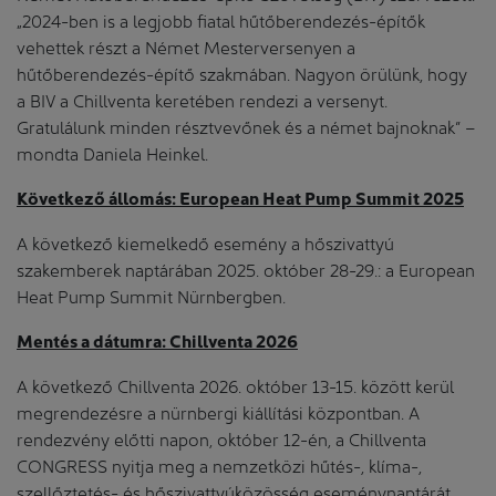
„2024-ben is a legjobb fiatal hűtőberendezés-építők
vehettek részt a Német Mesterversenyen a
hűtőberendezés-építő szakmában. Nagyon örülünk, hogy
a BIV a Chillventa keretében rendezi a versenyt.
Gratulálunk minden résztvevőnek és a német bajnoknak” –
mondta Daniela Heinkel.
Következő állomás: European Heat Pump Summit 2025
A következő kiemelkedő esemény a hőszivattyú
szakemberek naptárában 2025. október 28-29.: a European
Heat Pump Summit Nürnbergben.
Mentés a dátumra: Chillventa 2026
A következő Chillventa 2026. október 13-15. között kerül
megrendezésre a nürnbergi kiállítási központban. A
rendezvény előtti napon, október 12-én, a Chillventa
CONGRESS nyitja meg a nemzetközi hűtés-, klíma-,
szellőztetés- és hőszivattyúközösség eseménynaptárát.