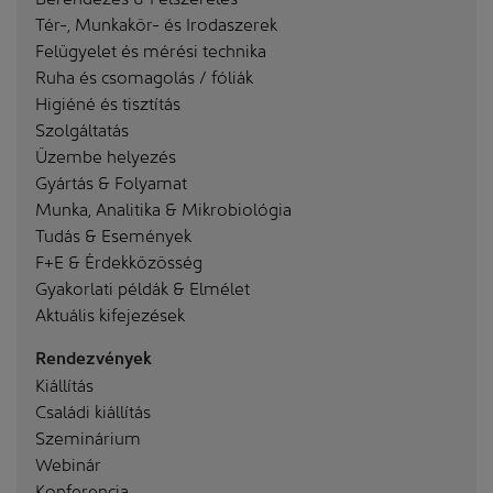
Tér-, Munkakör- és Irodaszerek
Felügyelet és mérési technika
Ruha és csomagolás / fóliák
Higiéné és tisztítás
Szolgáltatás
Üzembe helyezés
Gyártás & Folyamat
Munka, Analitika & Mikrobiológia
Tudás & Események
F+E & Érdekközösség
Gyakorlati példák & Elmélet
Aktuális kifejezések
Rendezvények
Kiállítás
Családi kiállítás
Szeminárium
Webinár
Konferencia