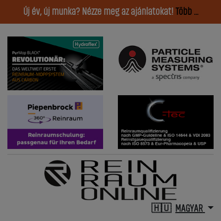
Új év, új munka? Nézze meg az ajánlatokat!
Több ...
MAGYAR