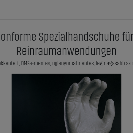
-konforme Spezialhandschuhe für
Reinraumanwendungen
csökkentett, DMFa-mentes, ujjlenyomatmentes, legmagasabb szi