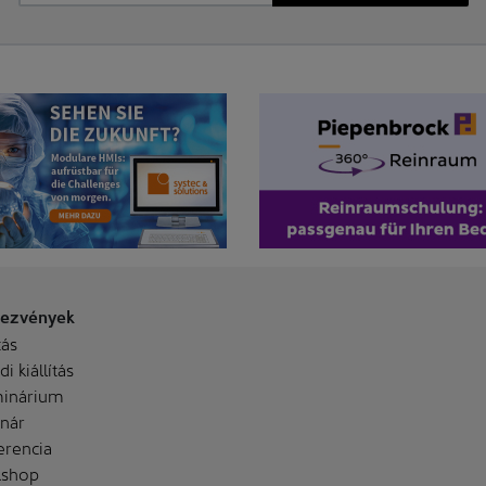
ezvények
tás
i kiállítás
inárium
nár
erencia
shop