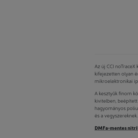
y kendővel © CCI
Az új CCI noTraceX 
kifejezetten olyan é
mikroelektronikai ip
A kesztyűk finom kö
kivitelben, beépítet
hagyományos poliuret
és a vegyszereknek.
DMFa-mentes nitri