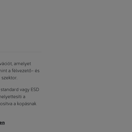
noT
vációt, amelyet
mint a félvezető- és
 szektor.
n standard vagy ESD
elyettesíti a
tosítva a kopásnak
yen