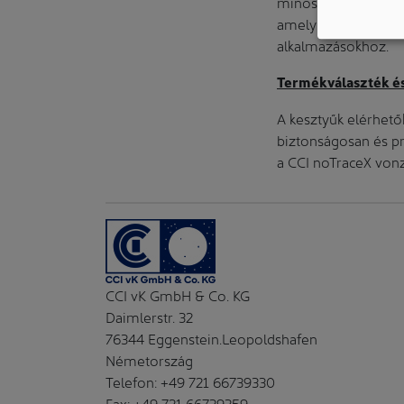
minősége. Ezt egy ö
amely megbízhatóan 
alkalmazásokhoz.
Termékválaszték é
A kesztyűk elérhetők
biztonságosan és pr
a CCI noTraceX vonzó
CCI vK GmbH & Co. KG
Daimlerstr. 32
76344 Eggenstein.Leopoldshafen
Németország
Telefon: +49 721 66739330
Fax: +49 721 66739359