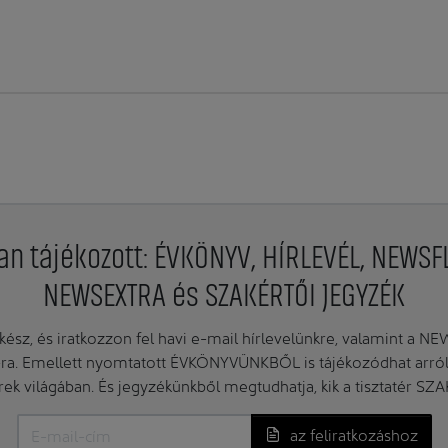
an tájékozott: ÉVKÖNYV, HÍRLEVÉL, NEWSF
NEWSEXTRA és SZAKÉRTŐI JEGYZÉK
ész, és iratkozzon fel havi e-mail hírlevelünkre, valamint a N
. Emellett nyomtatott ÉVKÖNYVÜNKBŐL is tájékozódhat arról, 
erek világában. És jegyzékünkből megtudhatja, kik a tisztatér SZ
az feliratkozáshoz