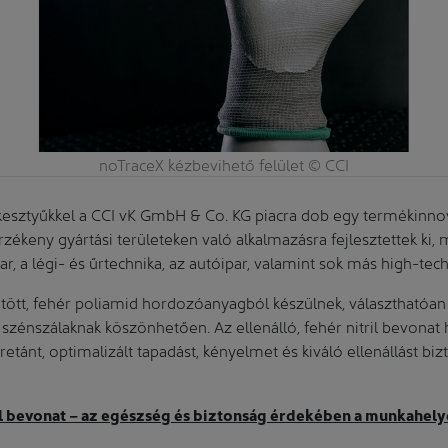
noTraceX kézbevihető felület © CCI
kesztyűkkel a CCI vK GmbH & Co. KG piacra dob egy termékinno
rzékeny gyártási területeken való alkalmazásra fejlesztettek ki, 
ar, a légi- és űrtechnika, az autóipar, valamint sok más high-tech
tött, fehér poliamid hordozóanyagból készülnek, választhatóa
t szénszálaknak köszönhetően. Az ellenálló, fehér nitril bevonat h
ánt, optimalizált tapadást, kényelmet és kiváló ellenállást biz
l bevonat – az egészség és biztonság érdekében a munkahel