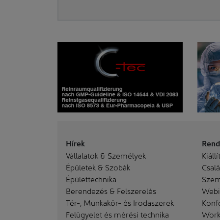
Hírek
Rend
Vállalatok & Személyek
Kiállí
Épületek & Szobák
Család
Épülettechnika
Szem
Berendezés & Felszerelés
Webi
Tér-, Munkakör- és Irodaszerek
Konf
Felügyelet és mérési technika
Work