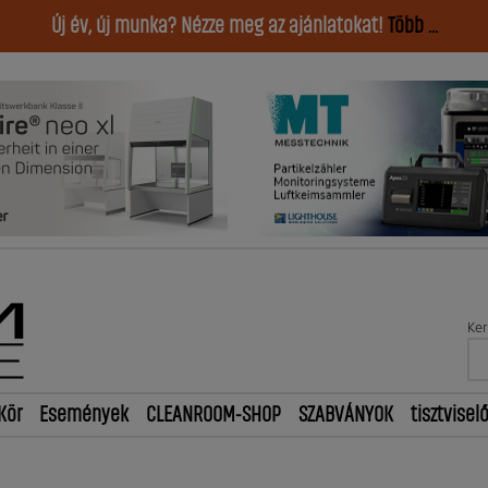
Új év, új munka? Nézze meg az ajánlatokat!
Több ...
Ker
Kör
Események
CLEANROOM-SHOP
SZABVÁNYOK
tisztvisel