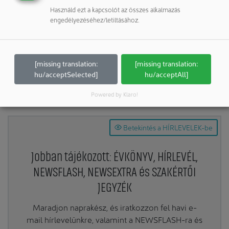
Használd ezt a kapcsolót az összes alkalmazás
További cikkek ezekhez a rovatokhoz:
engedélyezéséhez/letiltásához.
Vállalatok & Személyek: Katalógus
[missing translation:
[missing translation:
Megosztás:
hu/acceptSelected]
hu/acceptAll]
Powered by Klaro!
Betekintés a HÍRLEVELEK-be
Jobban tájékozott: ÉVKÖNYV, HÍRLEVÉL,
NEWSFLASH, NEWSEXTRA és SZAKÉRTŐI
JEGYZÉK
Maradjon naprakész, és iratkozzon fel havi e-
mail hírlevelünkre, valamint a NEWSFLASH-ra és