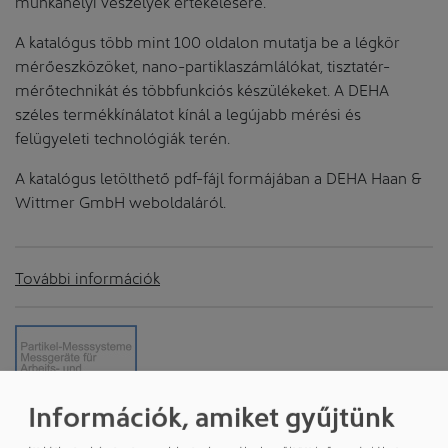
munkahelyi veszélyek értékelésére.
A katalógus több mint 100 oldalon mutatja be a légkör
mérőeszközöket, nano-partiklaszámlálókat, tisztatér-
mérőtechnikát és többfunkciós készülékeket. A DEHA
széles termékkínálatot kínál a legújabb mérési és
felügyeleti technológiák terén.
A katalógus letölthető pdf-fájl formájában a DEHA Haan &
Wittmer GmbH weboldaláról.
További információk
Információk, amiket gyűjtünk