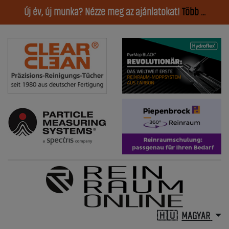
Új év, új munka? Nézze meg az ajánlatokat!
Több ...
MAGYAR