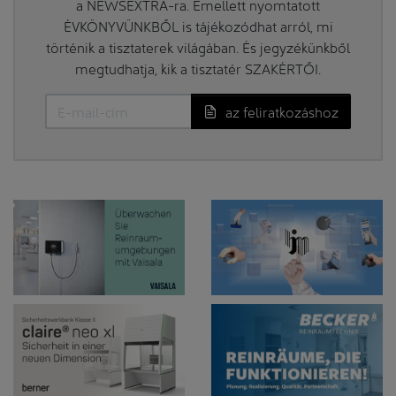
a NEWSEXTRA-ra. Emellett nyomtatott
ÉVKÖNYVÜNKBŐL is tájékozódhat arról, mi
történik a tisztaterek világában. És jegyzékünkből
megtudhatja, kik a tisztatér SZAKÉRTŐI.
az feliratkozáshoz