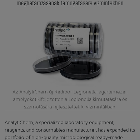
meghatározásának támogatására vízmintákban
Az AnalytiChem új Redipor Legionella-agarlemezei,
amelyeket kifejezetten a Legionella kimutatására és
számolására fejlesztettek ki vízmintákban.
AnalytiChem, a specialized laboratory equipment,
reagents, and consumables manufacturer, has expanded its
portfolio of high-quality microbiological ready-made