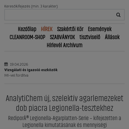
Keresőkifejezés (min. 3 karakter)
Kezdőlap
HÍREK
Szakértői Kör
Események
CLEANROOM-SHOP
SZABVÁNYOK
tisztviselő
Állások
Hírlevél Archívum
19.04.2026
Vizsgálati és igazoló eszközök
MI-vel fordítva
AnalytiChem új, szelektív agarlemezeket
dob piacra Legionella-tesztekhez
RediporÂ® Legionella-Agarplatten-Serie – kifejezetten a
Legionella kimutatásának és mennyiségi