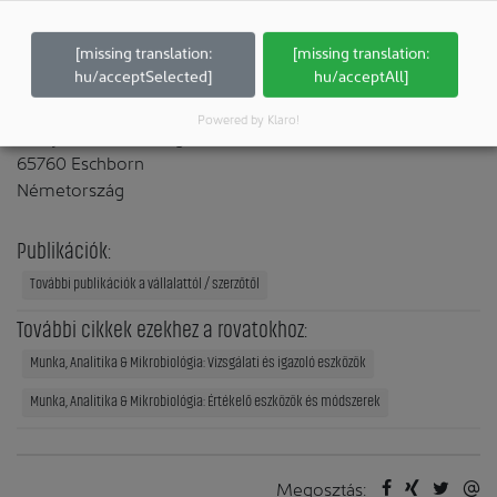
minőségellenőrzést, az élelmiszer- és italipart, valamint az
egészségügy területeit is.
[missing translation:
[missing translation:
hu/acceptSelected]
hu/acceptAll]
Powered by Klaro!
AnalytiChem Holding GmbH
65760 Eschborn
Németország
Publikációk:
További publikációk a vállalattól / szerzőtől
További cikkek ezekhez a rovatokhoz:
Munka, Analitika & Mikrobiológia: Vizsgálati és igazoló eszközök
Munka, Analitika & Mikrobiológia: Értékelő eszközök és módszerek
Megosztás: