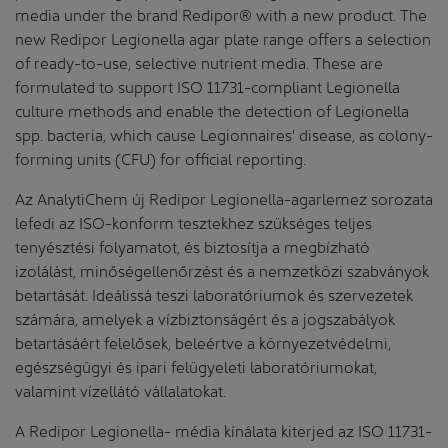
media under the brand Redipor® with a new product. The
new Redipor Legionella agar plate range offers a selection
of ready-to-use, selective nutrient media. These are
formulated to support ISO 11731-compliant Legionella
culture methods and enable the detection of Legionella
spp. bacteria, which cause Legionnaires' disease, as colony-
forming units (CFU) for official reporting.
Az AnalytiChem új Redipor Legionella-agarlemez sorozata
lefedi az ISO-konform tesztekhez szükséges teljes
tenyésztési folyamatot, és biztosítja a megbízható
izolálást, minőségellenőrzést és a nemzetközi szabványok
betartását. Ideálissá teszi laboratóriumok és szervezetek
számára, amelyek a vízbiztonságért és a jogszabályok
betartásáért felelősek, beleértve a környezetvédelmi,
egészségügyi és ipari felügyeleti laboratóriumokat,
valamint vízellátó vállalatokat.
A Redipor Legionella- média kínálata kiterjed az ISO 11731-