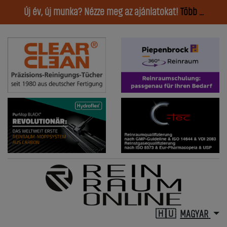
Új év, új munka? Nézze meg az ajánlatokat!
Több ...
MAGYAR