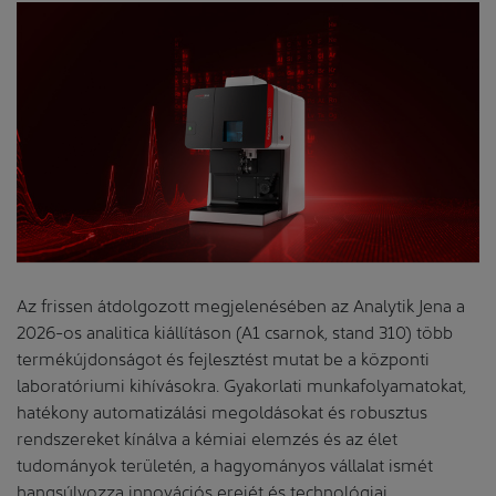
Az frissen átdolgozott megjelenésében az Analytik Jena a
2026-os analitica kiállításon (A1 csarnok, stand 310) több
termékújdonságot és fejlesztést mutat be a központi
laboratóriumi kihívásokra. Gyakorlati munkafolyamatokat,
hatékony automatizálási megoldásokat és robusztus
rendszereket kínálva a kémiai elemzés és az élet
tudományok területén, a hagyományos vállalat ismét
hangsúlyozza innovációs erejét és technológiai