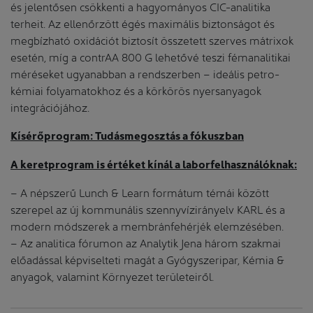
és jelentősen csökkenti a hagyományos CIC-analitika
terheit. Az ellenőrzött égés maximális biztonságot és
megbízható oxidációt biztosít összetett szerves mátrixok
esetén, míg a contrAA 800 G lehetővé teszi fémanalitikai
méréseket ugyanabban a rendszerben – ideális petro-
kémiai folyamatokhoz és a körkörös nyersanyagok
integrációjához.
Kísérőprogram: Tudásmegosztás a fókuszban
A keretprogram is értéket kínál a laborfelhasználóknak:
– A népszerű Lunch & Learn formátum témái között
szerepel az új kommunális szennyvízirányelv KARL és a
modern módszerek a membránfehérjék elemzésében.
– Az analitica fórumon az Analytik Jena három szakmai
előadással képviselteti magát a Gyógyszeripar, Kémia &
anyagok, valamint Környezet területeiről.