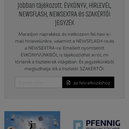
Jobban tájékozott: ÉVKÖNYV, HÍRLEVÉL,
NEWSFLASH, NEWSEXTRA és SZAKÉRTŐI
JEGYZÉK
Maradjon naprakész, és iratkozzon fel havi e-
mail hírlevelünkre, valamint a NEWSFLASH-ra és
a NEWSEXTRA-ra. Emellett nyomtatott
ÉVKÖNYVÜNKBŐL is tájékozódhat arról, mi
történik a tisztaterek világában. És jegyzékünkből
megtudhatja, kik a tisztatér SZAKÉRTŐI.
az feliratkozáshoz