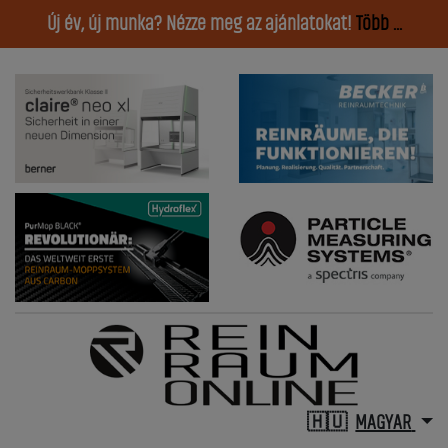
Új év, új munka? Nézze meg az ajánlatokat!
Több ...
MAGYAR