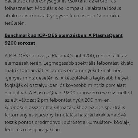
beállítások hatékonyságát és csökkenti az erőforrás-
felhasználást. Moduláris és kompakt kialakítása ideális
alkalmazásokhoz a Gyógyszerkutatás és a Genomika
területén.
Benchmark az ICP-OES elemzésben: A PlasmaQuant
9200 sorozat
A ICP-OES sorozat, a PlasmaQuant 9200, mércét állít az
elemzések terén. Legmagasabb spektrális felbontást, kiváló
mátrix toleranciát és pontos eredményeket kínál még
igényes minták esetén is. A készülékek a legkisebb helyet
foglalják el osztályukban, és kevesebb mint tíz perc alatt
elindulnak. A PlasmaQuant 9200 rutinszerű eszköz mellett
az elit változat 2 pm felbontást nyújt 200 nm-en,
különösen összetett alkalmazásokhoz. Széles spektrális
tartomány és alacsony kimutatási határértékek lehetővé
teszik pontos eredmények elérését akkumulátor-, kőolaj-,
fém- és más iparágakban.