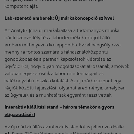
kompetenciáját.
Lab-szerető emberek: Új márkakoncepció szívvel
Az Analytik Jena új márkakiállása a tudományos munka
iránti szenvedélyt és a labortermékek mögött álló
embereket helyezi a középpontba. Ezzel hangsúlyozza,
mennyire fontos számára a felhasználóközpontú
gondolkodás és a partneri kapcsolatok kiépítése az
ügyfelekkel, hogy olyan megoldásokat alkossanak, amelyek
valóban egyszerűsítik a labor mindennapjait és
hatékonyabbá teszik a kutatást. Az új márkazüzenet egy
régiók közötti fejlesztési folyamat eredménye, amelyben
az ügyfelek és a munkatársak egyaránt részt vettek.
Interaktív kiállítási stand – három témakör a gyors
eligazodásért
Az új márkakiállás az interaktív standot is jellemzi a Halle
A1, Stand 310 területén, amely a látogatókat célzottan a