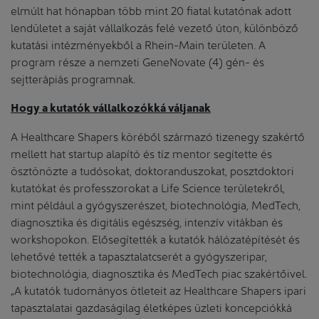
elmúlt hat hónapban több mint 20 fiatal kutatónak adott
lendületet a saját vállalkozás felé vezető úton, különböző
kutatási intézményekből a Rhein-Main területen. A
program része a nemzeti GeneNovate (4) gén- és
sejtterápiás programnak.
Hogy a kutatók vállalkozókká váljanak
A Healthcare Shapers köréből származó tizenegy szakértő
mellett hat startup alapító és tíz mentor segítette és
ösztönözte a tudósokat, doktoranduszokat, posztdoktori
kutatókat és professzorokat a Life Science területekről,
mint például a gyógyszerészet, biotechnológia, MedTech,
diagnosztika és digitális egészség, intenzív vitákban és
workshopokon. Elősegítették a kutatók hálózatépítését és
lehetővé tették a tapasztalatcserét a gyógyszeripar,
biotechnológia, diagnosztika és MedTech piac szakértőivel.
„A kutatók tudományos ötleteit az Healthcare Shapers ipari
tapasztalatai gazdaságilag életképes üzleti koncepciókká