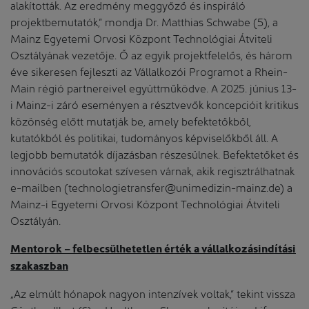
alakították. Az eredmény meggyőző és inspiráló
projektbemutatók,” mondja Dr. Matthias Schwabe (5), a
Mainz Egyetemi Orvosi Központ Technológiai Átviteli
Osztályának vezetője. Ő az egyik projektfelelős, és három
éve sikeresen fejleszti az Vállalkozói Programot a Rhein-
Main régió partnereivel együttműködve. A 2025. június 13-
i Mainz-i záró eseményen a résztvevők koncepcióit kritikus
közönség előtt mutatják be, amely befektetőkből,
kutatókból és politikai, tudományos képviselőkből áll. A
legjobb bemutatók díjazásban részesülnek. Befektetőket és
innovációs scoutokat szívesen várnak, akik regisztrálhatnak
e-mailben (technologietransfer@unimedizin-mainz.de) a
Mainz-i Egyetemi Orvosi Központ Technológiai Átviteli
Osztályán.
Mentorok – felbecsülhetetlen érték a vállalkozásindítási
szakaszban
„Az elmúlt hónapok nagyon intenzívek voltak,” tekint vissza