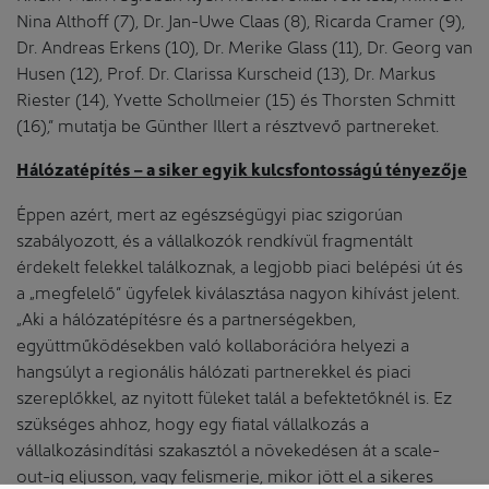
Nina Althoff (7), Dr. Jan-Uwe Claas (8), Ricarda Cramer (9),
Dr. Andreas Erkens (10), Dr. Merike Glass (11), Dr. Georg van
Husen (12), Prof. Dr. Clarissa Kurscheid (13), Dr. Markus
Riester (14), Yvette Schollmeier (15) és Thorsten Schmitt
(16),” mutatja be Günther Illert a résztvevő partnereket.
Hálózatépítés – a siker egyik kulcsfontosságú tényezője
Éppen azért, mert az egészségügyi piac szigorúan
szabályozott, és a vállalkozók rendkívül fragmentált
érdekelt felekkel találkoznak, a legjobb piaci belépési út és
a „megfelelő” ügyfelek kiválasztása nagyon kihívást jelent.
„Aki a hálózatépítésre és a partnerségekben,
együttműködésekben való kollaborációra helyezi a
hangsúlyt a regionális hálózati partnerekkel és piaci
szereplőkkel, az nyitott füleket talál a befektetőknél is. Ez
szükséges ahhoz, hogy egy fiatal vállalkozás a
vállalkozásindítási szakasztól a növekedésen át a scale-
out-ig eljusson, vagy felismerje, mikor jött el a sikeres