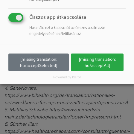
tevékenységeiről a havonta megjelenő ingyenes hírlevél
tájékoztat (18).
Összes app átkapcsolása
Források/Linkek:
Használd ezt a kapcsolót az összes alkalmazás
engedélyezéséhez/letiltásához.
1. Life Science Academy, Mainz Egyetemi Orvosi Központ.
https://forschung.uni-mainz.de/entrepreneurship-
workshop-programmÂ Â
2. Mainz Egyetemi Orvosi Központ, Technológiai Átviteli
[missing translation:
[missing translation:
Osztály technologietransfer@unimedizin-mainz.deÂ Â
hu/acceptSelected]
hu/acceptAll]
3. Healthcare Shapers hálózat
Powered by Klaro!
https://www.healthcareshapers.com/ueber-unsÂ
4. GeneNovate:
https://www.bihealth.org/de/translation/nationales-
netzwerkbuero-fuer-gen-und-zelltherapien/genenovateÂ
5. Matthias Schwabe https://www.unimedizin-
mainz.de/technologietransfer/footer/impressum.html
6. Günther Illert
https://www.healthcareshapers.com/consultants/guenther-