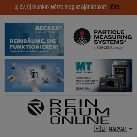
Új év, új munka? Nézze meg az ajánlatokat!
Több ...
MAGYAR