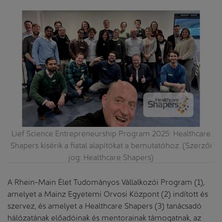
Lief Science Entrepreneurship Program 2025: Healthcare
Shapers kísérik a fiatal alapítókat a bemutatóhoz. (Szerzői
jog: Healthcare Shapers)
A Rhein-Main Élet Tudományos Vállalkozói Program (1),
amelyet a Mainz Egyetemi Orvosi Központ (2) indított és
szervez, és amelyet a Healthcare Shapers (3) tanácsadó
hálózatának előadóinak és mentorainak támogatnak, az