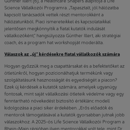
Günther Illert (6), a Healthcare Shapers alapítója a Life
Science Vállalkozói Programra. „Tapasztalt, jól hálózatba
kapcsolt tanácsadók vettek részt mentorokként a
hálózatunkból. Piaci ismereteikkel és kapcsolataikkal
jelentősen megkönnyítik a fiatal kutatók indulását
vállalkozóként,” hangsúlyozza Günther Illert, aki stratégiai
coach, és a program hat workshopját moderálta.
Válaszok az „új” kérdésekre fiatal vállalkozók számára
Hogyan győzzük meg a csapattársakat és a befektetőket az
ötletünkről, hogyan pozícionálhatjuk termékünk vagy
szolgáltatásunk hasznosságát és egyediségét a piacon?
Ezek új kérdések a kutatók számára, amelyek ugyanúgy
fontosak, mint saját vállalkozási ötleteik védelme vagy egy
fenntartható növekedést biztosító értéklánc modell
kidolgozása a piaci siker érdekében. „Erős előadók és
mentorok támogatásával a kutatók gyorsabban jutnak jobb
válaszokhoz. A 2025-ös Life Science Vállalkozói Program a
Rhein-Main régióban ilyen mentorokkal volt tele, mint Dr.