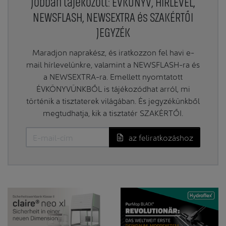
Jobban tájékozott: ÉVKÖNYV, HÍRLEVÉL,
NEWSFLASH, NEWSEXTRA és SZAKÉRTŐI
JEGYZÉK
Maradjon naprakész, és iratkozzon fel havi e-
mail hírlevelünkre, valamint a NEWSFLASH-ra és
a NEWSEXTRA-ra. Emellett nyomtatott
ÉVKÖNYVÜNKBŐL is tájékozódhat arról, mi
történik a tisztaterek világában. És jegyzékünkből
megtudhatja, kik a tisztatér SZAKÉRTŐI.
az feliratkozáshoz