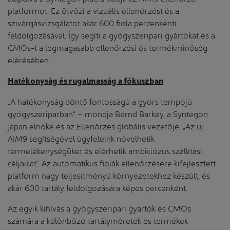
platformot. Ez ötvözi a vizuális ellenőrzést és a
szivárgásvizsgálatot akár 600 fiola percenkénti
feldolgozásával. Így segíti a gyógyszeripari gyártókat és a
CMOs-t a legmagasabb ellenőrzési és termékminőség
elérésében.
Hatékonyság és rugalmasság a fókuszban
„A hatékonyság döntő fontosságú a gyors tempójú
gyógyszeriparban” – mondja Bernd Barkey, a Syntegon
Japan elnöke és az Ellenőrzés globális vezetője. „Az új
AIM9 segítségével ügyfeleink növelhetik
termelékenységüket és elérhetik ambiciózus szállítási
céljaikat.” Az automatikus fiolák ellenőrzésére kifejlesztett
platform nagy teljesítményű környezetekhez készült, és
akár 600 tartály feldolgozására képes percenként.
Az egyik kihívás a gyógyszeripari gyártók és CMOs
számára a különböző tartályméretek és termékek