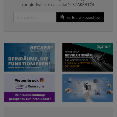
megtudhatja, kik a tisztatér SZAKÉRTŐI.
az feliratkozáshoz