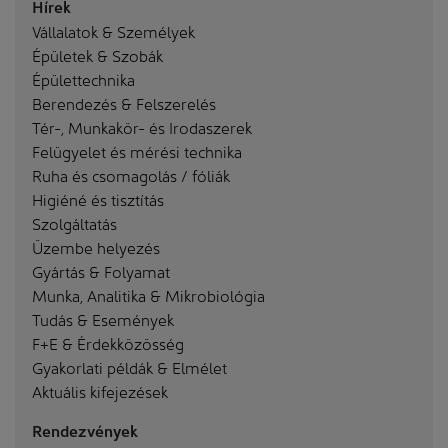
Hírek
Vállalatok & Személyek
Épületek & Szobák
Épülettechnika
Berendezés & Felszerelés
Tér-, Munkakör- és Irodaszerek
Felügyelet és mérési technika
Ruha és csomagolás / fóliák
Higiéné és tisztítás
Szolgáltatás
Üzembe helyezés
Gyártás & Folyamat
Munka, Analitika & Mikrobiológia
Tudás & Események
F+E & Érdekközösség
Gyakorlati példák & Elmélet
Aktuális kifejezések
Rendezvények