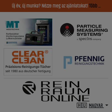
Új év, új munka? Nézze meg az ajánlatokat!
Több ...
MAGYAR