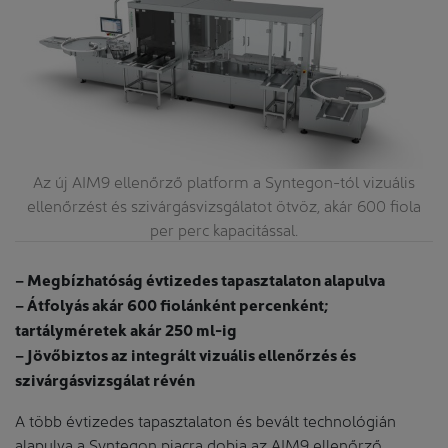
Az új AIM9 ellenőrző platform a Syntegon-tól vizuális
ellenőrzést és szivárgásvizsgálatot ötvöz, akár 600 fiola
per perc kapacitással.
– Megbízhatóság évtizedes tapasztalaton alapulva
– Átfolyás akár 600 fiolánként percenként;
tartályméretek akár 250 ml-ig
– Jövőbiztos az integrált vizuális ellenőrzés és
szivárgásvizsgálat révén
A több évtizedes tapasztalaton és bevált technológián
alapulva a Syntegon piacra dobja az AIM9 ellenőrző