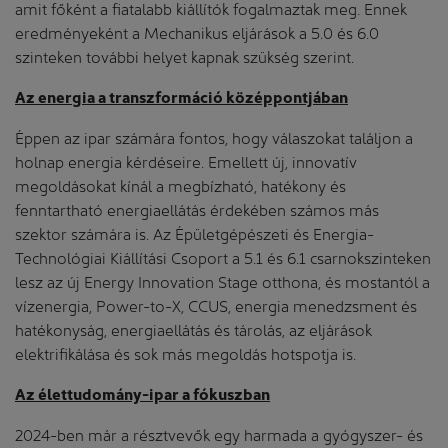
amit főként a fiatalabb kiállítók fogalmaztak meg. Ennek
eredményeként a Mechanikus eljárások a 5.0 és 6.0
szinteken további helyet kapnak szükség szerint.
Az energia a transzformáció középpontjában
Éppen az ipar számára fontos, hogy válaszokat találjon a
holnap energia kérdéseire. Emellett új, innovatív
megoldásokat kínál a megbízható, hatékony és
fenntartható energiaellátás érdekében számos más
szektor számára is. Az Épületgépészeti és Energia-
Technológiai Kiállítási Csoport a 5.1 és 6.1 csarnokszinteken
lesz az új Energy Innovation Stage otthona, és mostantól a
vízenergia, Power-to-X, CCUS, energia menedzsment és
hatékonyság, energiaellátás és tárolás, az eljárások
elektrifikálása és sok más megoldás hotspotja is.
Az élettudomány-ipar a fókuszban
2024-ben már a résztvevők egy harmada a gyógyszer- és