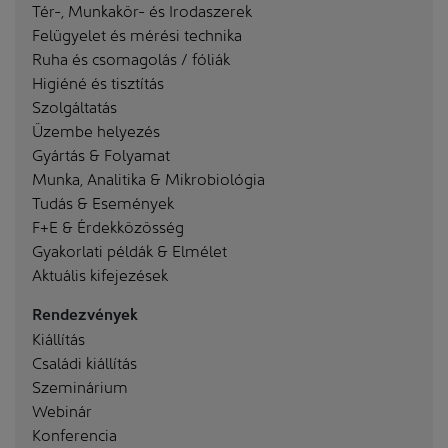
Tér-, Munkakör- és Irodaszerek
Felügyelet és mérési technika
Ruha és csomagolás / fóliák
Higiéné és tisztítás
Szolgáltatás
Üzembe helyezés
Gyártás & Folyamat
Munka, Analitika & Mikrobiológia
Tudás & Események
F+E & Érdekközösség
Gyakorlati példák & Elmélet
Aktuális kifejezések
Rendezvények
Kiállítás
Családi kiállítás
Szeminárium
Webinár
Konferencia