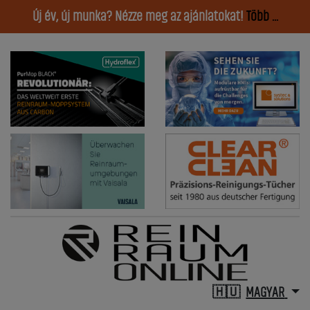
Új év, új munka? Nézze meg az ajánlatokat!
Több ...
MAGYAR