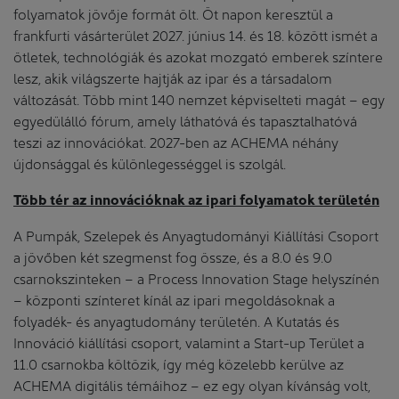
folyamatok jövője formát ölt. Öt napon keresztül a
frankfurti vásárterület 2027. június 14. és 18. között ismét a
ötletek, technológiák és azokat mozgató emberek színtere
lesz, akik világszerte hajtják az ipar és a társadalom
változását. Több mint 140 nemzet képviselteti magát – egy
egyedülálló fórum, amely láthatóvá és tapasztalhatóvá
teszi az innovációkat. 2027-ben az ACHEMA néhány
újdonsággal és különlegességgel is szolgál.
Több tér az innovációknak az ipari folyamatok területén
A Pumpák, Szelepek és Anyagtudományi Kiállítási Csoport
a jövőben két szegmenst fog össze, és a 8.0 és 9.0
csarnokszinteken – a Process Innovation Stage helyszínén
– központi színteret kínál az ipari megoldásoknak a
folyadék- és anyagtudomány területén. A Kutatás és
Innováció kiállítási csoport, valamint a Start-up Terület a
11.0 csarnokba költözik, így még közelebb kerülve az
ACHEMA digitális témáihoz – ez egy olyan kívánság volt,