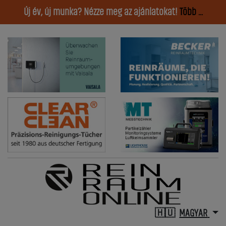
Új év, új munka? Nézze meg az ajánlatokat!
Több ...
MAGYAR