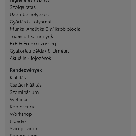
Szolgáltatás
Üzembe helyezés
Gyártás & Folyamat
Munka, Analitika & Mikrobiológia
Tudás & Események
F+E & Érdekközösség
Gyakorlati példák & Elmélet
Aktuális kifejezések
Rendezvények
Kiállítás
Családi kiállítás
Szeminárium
Webinár
Konferencia
Workshop
Előadás
Szimpózium
Kongresszus