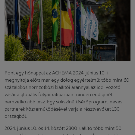
Pont egy hónappal az ACHEMA 2024. június 10-i
megnyitója előtt már egy dolog egyértelmű: több mint 60
százalékos nemzetközi kiállítói aránnyal az idei vezető
vásár a globális folyamatiparban minden eddiginél
nemzetközibb lesz. Egy sokszínű kísérőprogram, neves
partnerek közreműködésével várja a résztvevőket 130
országból.
2024. június 10. és 14. között 2800 kiállító több mint 50
nemzet képviseletében mutatja be termékinnovációit a