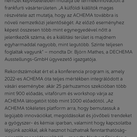
frankfurti vásárterületen. „A külföldi kiállítók magas
részvétele azt mutatja, hogy az ACHEMA továbbra is
növeli nemzetközi jelentőségét. Az előző eseményhez
képest összesen több mint egynegyedével nőtt a
jelentkezők száma, és a kiállítási terület is majdnem
egyharmaddal nagyobb, mint legutóbb. Szinte teljesen
foglaltak vagyunk” – mondta Dr. Björn Mathes, a DECHEMA
Ausstellungs-GmbH ügyvezető igazgatója.
Rekordszámokat ért el a konferencia program is, amely
2022-es ACHEMA óta teljes mértékben integrálódott a
vásári eseménybe: akár 25 párhuzamos szekcióban több
mint 900 előadás, vitafórum és workshop várja az
ACHEMA látogatóit több mint 1000 előadótól. „Az
ACHEMA tökéletes platform arra, hogy bemutassuk a
legújabb innovációkat, megoldásokat és jövőbeli trendeket
a gyógyszer- és kémiai iparban, valamint hogy kapcsolatba
lépjünk azokkal, akik hasznot húzhatnak fenntarthatóság-
orientált megoldásainkból” – mondta Norbert Strieder, a