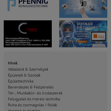
Hírek
Vállalatok & Személyek
Épületek & Szobák
Épülettechnika
Berendezés & Felszerelés
Tér-, Munkakör- és Irodaszerek
Felügyelet és mérési technika
Ruha és csomagolás / fóliák
Higiéné és tisztítás