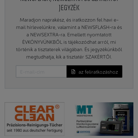
JEGYZÉK
Maradjon naprakész, és iratkozzon fel havi e-
mail hírlevelünkre, valamint a NEWSFLASH-ra és
a NEWSEXTRA-ra. Emellett nyomtatott
ÉVKÖNYVÜNKBŐL is tájékozódhat arról, mi
történik a tisztaterek világában. És jegyzékünkből
megtudhatja, kik a tisztatér SZAKÉRTŐI.
az feliratkozáshoz