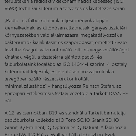
területeken a radioaktív dekonaminációs képesség (ISO
8690) technikai kritérium a tervezés és kivitelezés során.
„Padló- és falburkolataink teljesítményük alapján
kiemelkednek, és különösen alkalmasak igényes tisztatéri
környezetekben való alkalmazásra, megakadályozzák a
baktériumok kialakulását és szaporodását, emellett kiváló
tisztíthatóságot, valamint kiváló folt- és vegyszerállóságot
kínálnak. Végül, a tisztatérre ajánlott padló- és
falburkolataink legalább az ISO 14644-1 szerinti 4. osztály
kritériumait teljesítik, és jelentősen hozzájárulnak a
levegőben szálló részecskék kontrollált
minimalizálásához” – hangsúlyozza Reinsch Stefan, az
Építőipari Értékesítési Osztály vezetője a Tarkett D/A/CH-
nál.
A 1.2-es csarnokban, D19-es standnál a Tarkett bemutatja
padlóburkolat kollekcióit: iQ Toro SC, iQ Granit SD, iQ
Granit, iQ Eminent, iQ Optima és iQ Natural. A falakhoz a
ProtectWall 2CR és a Wallgard áll a fókuszban. Ezek