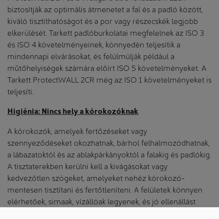
biztosítják az optimális átmenetet a fal és a padló között,
kiváló tisztíthatóságot és a por vagy részecskék legjobb
elkerülését. Tarkett padlóburkolatai megfelelnek az ISO 3
és ISO 4 követelményeinek, könnyedén teljesítik a
mindennapi elvárásokat, és felülmúlják például a
műtőhelyiségek számára előírt ISO 5 követelményeket. A
Tarkett ProtectWALL 2CR még az ISO 1 követelményeket is
teljesíti.
Higiénia: Nincs hely a kórokozóknak
A kórokozók, amelyek fertőzéseket vagy
szennyeződéseket okozhatnak, bárhol felhalmozódhatnak,
a lábazatoktól és az ablakpárkányoktól a falakig és padlókig.
A tisztaterekben kerülni kell a kivágásokat vagy
kedvezőtlen szögeket, amelyeket nehéz kórokozó-
mentesen tisztítani és fertőtleníteni. A felületek könnyen
elérhetőek, simaak, vízállóak legyenek, és jó ellenállást
mutassanak baktériumokkal és vegyszerekkel szemben. „A