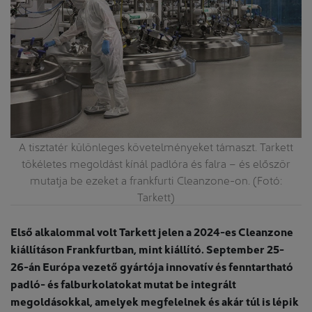
A tisztatér különleges követelményeket támaszt. Tarkett
tökéletes megoldást kínál padlóra és falra – és először
G
mutatja be ezeket a frankfurti Cleanzone-on. (Fotó:
Tarkett)
Első alkalommal volt Tarkett jelen a 2024-es Cleanzone
kiállításon Frankfurtban, mint kiállító. September 25-
26-án Európa vezető gyártója innovatív és fenntartható
padló- és falburkolatokat mutat be integrált
megoldásokkal, amelyek megfelelnek és akár túl is lépik