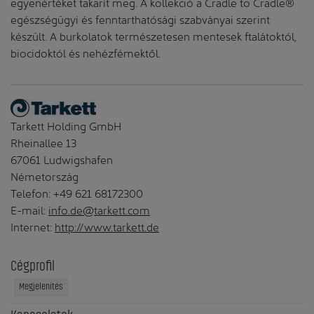
egyenértéket takarít meg. A kollekció a Cradle to Cradle®
egészségügyi és fenntarthatósági szabványai szerint
készült. A burkolatok természetesen mentesek ftalátoktól,
biocidoktól és nehézfémektől.
Tarkett Holding GmbH
Rheinallee 13
67061 Ludwigshafen
Németország
Telefon: +49 621 68172300
E-mail:
info.de@tarkett.com
Internet:
http://www.tarkett.de
Cégprofil
Megjelenítés