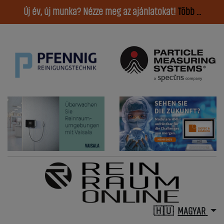
Új év, új munka? Nézze meg az ajánlatokat!
Több ...
MAGYAR