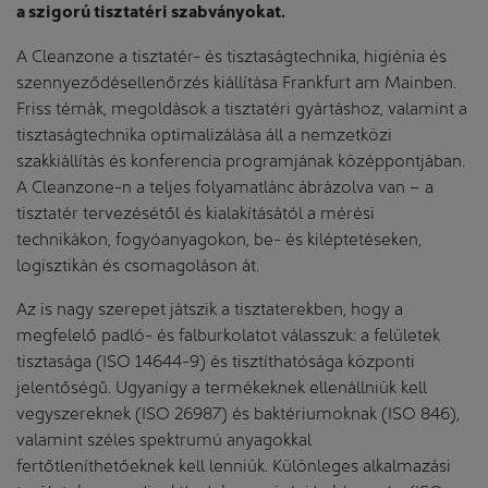
a szigorú tisztatéri szabványokat.
A Cleanzone a tisztatér- és tisztaságtechnika, higiénia és
szennyeződésellenőrzés kiállítása Frankfurt am Mainben.
Friss témák, megoldások a tisztatéri gyártáshoz, valamint a
tisztaságtechnika optimalizálása áll a nemzetközi
szakkiállítás és konferencia programjának középpontjában.
A Cleanzone-n a teljes folyamatlánc ábrázolva van – a
tisztatér tervezésétől és kialakításától a mérési
technikákon, fogyóanyagokon, be- és kiléptetéseken,
logisztikán és csomagoláson át.
Az is nagy szerepet játszik a tisztaterekben, hogy a
megfelelő padló- és falburkolatot válasszuk: a felületek
tisztasága (ISO 14644-9) és tisztíthatósága központi
jelentőségű. Ugyanígy a termékeknek ellenállniük kell
vegyszereknek (ISO 26987) és baktériumoknak (ISO 846),
valamint széles spektrumú anyagokkal
fertőtleníthetőeknek kell lenniük. Különleges alkalmazási