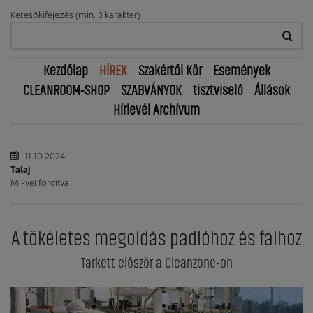
Keresőkifejezés (min. 3 karakter)
Kezdőlap
HÍREK
Szakértői Kör
Események
CLEANROOM-SHOP
SZABVÁNYOK
tisztviselő
Állások
Hírlevél Archívum
11.10.2024
Talaj
MI-vel fordítva
A tökéletes megoldás padlóhoz és falhoz
Tarkett először a Cleanzone-on