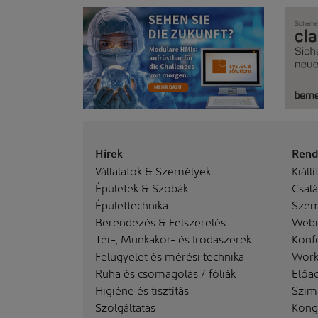
Hírek
Rend
Vállalatok & Személyek
Kiállí
Épületek & Szobák
Család
Épülettechnika
Szem
Berendezés & Felszerelés
Webi
Tér-, Munkakör- és Irodaszerek
Konf
Felügyelet és mérési technika
Work
Ruha és csomagolás / fóliák
Előa
Higiéné és tisztítás
Szim
Szolgáltatás
Kong