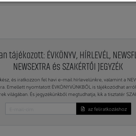
an tájékozott: ÉVKÖNYV, HÍRLEVÉL, NEWSF
NEWSEXTRA és SZAKÉRTŐI JEGYZÉK
ész, és iratkozzon fel havi e-mail hírlevelünkre, valamint a N
. Emellett nyomtatott ÉVKÖNYVÜNKBŐL is tájékozódhat arról, 
erek világában. És jegyzékünkből megtudhatja, kik a tisztatér SZ
az feliratkozáshoz