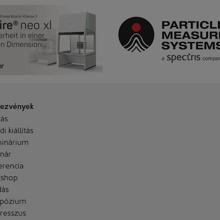
ezvények
tás
i kiállítás
inárium
nár
erencia
shop
dás
pózium
resszus