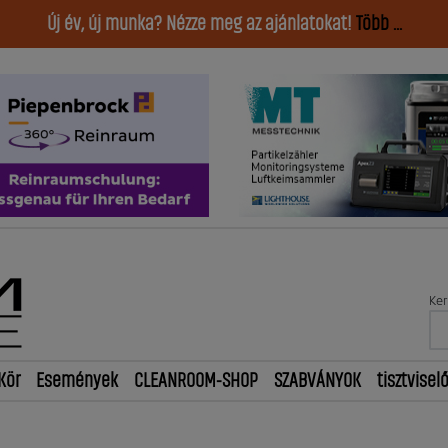
Új év, új munka? Nézze meg az ajánlatokat!
Több ...
Ker
Kör
Események
CLEANROOM-SHOP
SZABVÁNYOK
tisztvisel