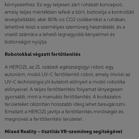
környezethez. Ez egy teljesen zárt ruházati koncepció,
amely teljes mértékben lefedi a bőrt, biztosítja a kontrollált
levegőellátást, akár 80%-os CO2 csökkentést a ruhában,
lehetővé teszi a személyes szemüveg használatát, és a
viselő számára a lehető legnagyobb kényelmet és
biztonságot nyújtja.
Robotokkal végzett fertőtlenítés
A HERO21, az 21. századi egészségügyi robot, egy
autonóm, mobil UV-C fertőtlenítő robot, amely ötvözi az
UV-C technológia jól kutatott előnyeit a mobil robotika
előnyeivel. A teljes fertőtlenítési folyamat lényegesen
gyorsabb, mint a manuális fertőtlenítés. A kockázatos
területeket célzottan hosszabb ideig lehet besugározni.
Emellett a HERO21 javítja a fertőtlenítés minőségét és
megnöveli a fertőtlenítési területet.
Mixed Reality – tisztítás VR-szemüveg segítségével