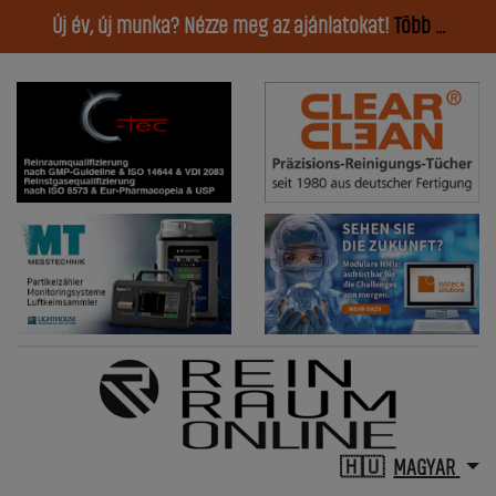
Új év, új munka? Nézze meg az ajánlatokat!
Több ...
MAGYAR