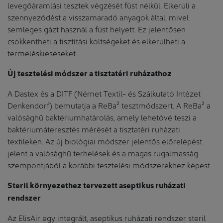
levegőáramlási tesztek végzését füst nélkül. Elkerüli a
szennyeződést a visszamaradó anyagok által, mivel
semleges gázt használ a füst helyett. Ez jelentősen
csökkentheti a tisztítási költségeket és elkerülheti a
termeléskieséseket.
Új tesztelési módszer a tisztatéri ruházathoz
A Dastex és a DITF (Német Textil- és Szálkutató Intézet
Denkendorf) bemutatja a ReBa² tesztmódszert. A ReBa² a
valósághű baktériumhatárolás, amely lehetővé teszi a
baktériumáteresztés mérését a tisztatéri ruházati
textileken. Az új biológiai módszer jelentős előrelépést
jelent a valósághű terhelések és a magas rugalmasság
szempontjából a korábbi tesztelési módszerekhez képest.
Steril környezethez tervezett aseptikus ruházati
rendszer
Az ElisAir egy integrált, aseptikus ruházati rendszer steril