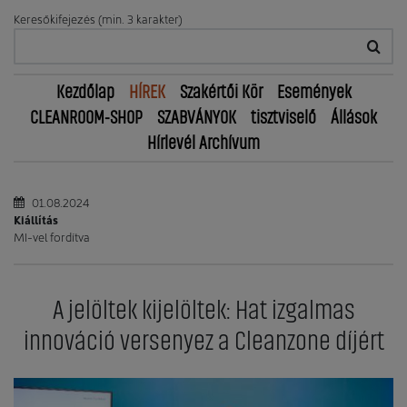
Keresőkifejezés (min. 3 karakter)
Kezdőlap
HÍREK
Szakértői Kör
Események
CLEANROOM-SHOP
SZABVÁNYOK
tisztviselő
Állások
Hírlevél Archívum
01.08.2024
Kiállítás
MI-vel fordítva
A jelöltek kijelöltek: Hat izgalmas
innováció versenyez a Cleanzone díjért