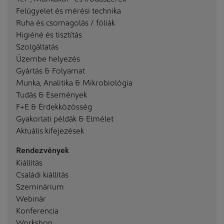
Felügyelet és mérési technika
Ruha és csomagolás / fóliák
Higiéné és tisztítás
Szolgáltatás
Üzembe helyezés
Gyártás & Folyamat
Munka, Analitika & Mikrobiológia
Tudás & Események
F+E & Érdekközösség
Gyakorlati példák & Elmélet
Aktuális kifejezések
Rendezvények
Kiállítás
Családi kiállítás
Szeminárium
Webinár
Konferencia
Workshop