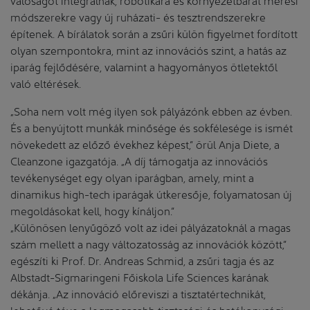
módszerekre vagy új ruházati- és tesztrendszerekre
építenek. A bírálatok során a zsűri külön figyelmet fordított
olyan szempontokra, mint az innovációs szint, a hatás az
iparág fejlődésére, valamint a hagyományos ötletektől
való eltérések.
„Soha nem volt még ilyen sok pályázónk ebben az évben.
És a benyújtott munkák minősége és sokfélesége is ismét
növekedett az előző évekhez képest,” örül Anja Diete, a
Cleanzone igazgatója. „A díj támogatja az innovációs
tevékenységet egy olyan iparágban, amely, mint a
dinamikus high-tech iparágak útkeresője, folyamatosan új
megoldásokat kell, hogy kínáljon.”
„Különösen lenyűgöző volt az idei pályázatoknál a magas
szám mellett a nagy változatosság az innovációk között,”
egészíti ki Prof. Dr. Andreas Schmid, a zsűri tagja és az
Albstadt-Sigmaringeni Főiskola Life Sciences karának
dékánja. „Az innováció előreviszi a tisztatértechnikát,
lehetővé téve a legmagasabb tisztasági és hatékonysági