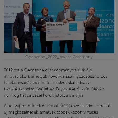
Cleanzone_2022_Award Ceremony
2012 óta a Cleanzone díjat adományoz ki kiváló
innovációkért, amelyek növelik a szennyezésellenőrzés
hatékonyságát, és döntő impulzusokat adnak a
tisztatértechnika jövőjéhez. Egy szakértői zsűri ülésén
nemrég hat pályázat került jelölésre a díjra.
A benyújtott ötletek és témák skálája széles: ide tartoznak
új megközelítések, amelyek többek között virtuális
valóságot integrálnak, robotikára és környezetbarát mérési