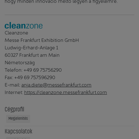
hogy minden innováció méltó legyen a figyelemre.
Cleanzone
Messe Frankfurt Exhibition GmbH
Ludwig-Erhard-Anlage 1
60327 Frankfurt am Main
Németország
Telefon: +49 69 75756290
Fax: +49 69 757596290
E-mail:
anja.diete@messefrankfurt.com
Internet:
https://cleanzone.messefrankfurt.com
Cégprofil
Megjelenítés
Kapcsolatok