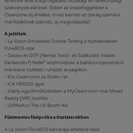
szabványok elérését. Ebben az összefüggésben a
Cleanzone díj értékes, mivel kiemeli az iparág számára
mérföldkőnek számító, új megoldásokat.”
A jelöltek:
- La Vision Smokeless Smoke Testing a tisztaterekben
FlowBOS-szal
- Dastex és DITF (Német Textil- és Szálkutató Intézet
Denkendorf) ReBa² tesztmódszer a baktériumpenetráció
mérésére tisztatéri ruházati anyagokon
- Elis Cleanroom az ElisAir-rel
- ICA HERO21-gyel
- Viality együttműködésben a MyCleanroom-mal Mixed
Reality (MR) tisztítás
- UVMedico The UV Booth-kal
Füstmentes füstpróba a tisztaterekben
A La Vision FlowBOS kamerája lehetővé teszi