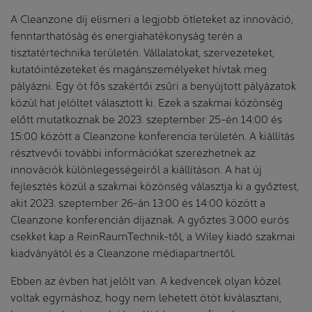
A Cleanzone díj elismeri a legjobb ötleteket az innováció,
fenntarthatóság és energiahatékonyság terén a
tisztatértechnika területén. Vállalatokat, szervezeteket,
kutatóintézeteket és magánszemélyeket hívtak meg
pályázni. Egy öt fős szakértői zsűri a benyújtott pályázatok
közül hat jelöltet választott ki. Ezek a szakmai közönség
előtt mutatkoznak be 2023. szeptember 25-én 14:00 és
15:00 között a Cleanzone konferencia területén. A kiállítás
résztvevői további információkat szerezhetnek az
innovációk különlegességeiről a kiállításon. A hat új
fejlesztés közül a szakmai közönség választja ki a győztest,
akit 2023. szeptember 26-án 13:00 és 14:00 között a
Cleanzone konferencián díjaznak. A győztes 3.000 eurós
csekket kap a ReinRaumTechnik-től, a Wiley kiadó szakmai
kiadványától és a Cleanzone médiapartnertől.
Ebben az évben hat jelölt van. A kedvencek olyan közel
voltak egymáshoz, hogy nem lehetett ötöt kiválasztani,