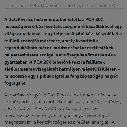
ellenőrizhető. (Copyright: DataPhysics Instruments)
A DataPhysics Instruments bemutatta a PCA 200
nevességmérő kézi kontakt szög mérő készülékével egy
világszabadalmat – egy teljesen önálló kézi készüléket a
felületi energiák mérésére, amely kvantitatív,
reprodukálható mérési módszerével a tesztfestékek
helyettesítésére szolgál a minőségellenőrzésben és a
gyártásban. A PCA 200 lehetővé teszi a felületek
sérülésmentes vizsgálatát bármilyen méretű felületen –
mindössze egy tipikus digitális fényképezőgép helyét
foglalja el.
A mérőeszközgyártó DataPhysics Instruments bővítette
termékportfólióját a mobil kontakt szög mérő készülékkel,
a PCA 200-zal. A PCA 200 egy kompakt, önálló
mérőeszköz, amely egyetlen gombnyomással képes
meghatározni a kontakt szöget és a felületi energiát. „A