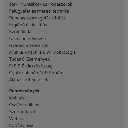
Tér-, Munkakör- és Irodaszerek
Felügyelet és mérési technika
Ruha és csomagolás / fóliák
Higiéné és tisztítás
Szolgáltatás
Üzembe helyezés
Gyártás & Folyamat
Munka, Analitika & Mikrobiológia
Tudás & Események
F+E & Érdekközösség
Gyakorlati példák & Elmélet
Aktuális kifejezések
Rendezvények
Kiállítás
Családi kiállítás
Szeminárium
Webinár
Konferencia