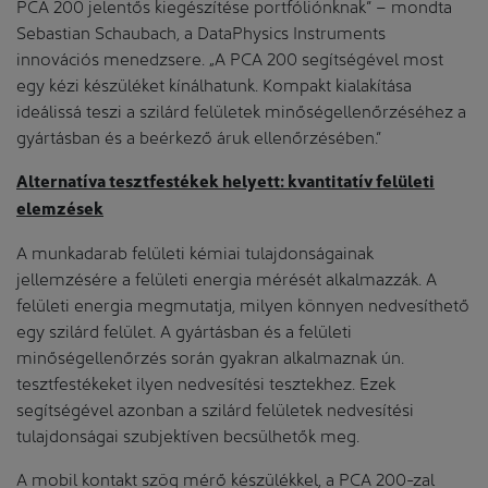
PCA 200 jelentős kiegészítése portfóliónknak” – mondta
Sebastian Schaubach, a DataPhysics Instruments
innovációs menedzsere. „A PCA 200 segítségével most
egy kézi készüléket kínálhatunk. Kompakt kialakítása
ideálissá teszi a szilárd felületek minőségellenőrzéséhez a
gyártásban és a beérkező áruk ellenőrzésében.”
Alternatíva tesztfestékek helyett: kvantitatív felületi
elemzések
A munkadarab felületi kémiai tulajdonságainak
jellemzésére a felületi energia mérését alkalmazzák. A
felületi energia megmutatja, milyen könnyen nedvesíthető
egy szilárd felület. A gyártásban és a felületi
minőségellenőrzés során gyakran alkalmaznak ún.
tesztfestékeket ilyen nedvesítési tesztekhez. Ezek
segítségével azonban a szilárd felületek nedvesítési
tulajdonságai szubjektíven becsülhetők meg.
A mobil kontakt szög mérő készülékkel, a PCA 200-zal