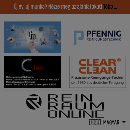
Új év, új munka? Nézze meg az ajánlatokat!
Több ...
MAGYAR