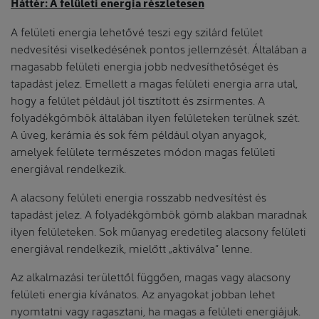
Háttér: A felületi energia részletesen
A felületi energia lehetővé teszi egy szilárd felület
nedvesítési viselkedésének pontos jellemzését. Általában a
magasabb felületi energia jobb nedvesíthetőséget és
tapadást jelez. Emellett a magas felületi energia arra utal,
hogy a felület például jól tisztított és zsírmentes. A
folyadékgömbök általában ilyen felületeken terülnek szét.
A üveg, kerámia és sok fém például olyan anyagok,
amelyek felülete természetes módon magas felületi
energiával rendelkezik.
A alacsony felületi energia rosszabb nedvesítést és
tapadást jelez. A folyadékgömbök gömb alakban maradnak
ilyen felületeken. Sok műanyag eredetileg alacsony felületi
energiával rendelkezik, mielőtt „aktiválva” lenne.
Az alkalmazási területtől függően, magas vagy alacsony
felületi energia kívánatos. Az anyagokat jobban lehet
nyomtatni vagy ragasztani, ha magas a felületi energiájuk.