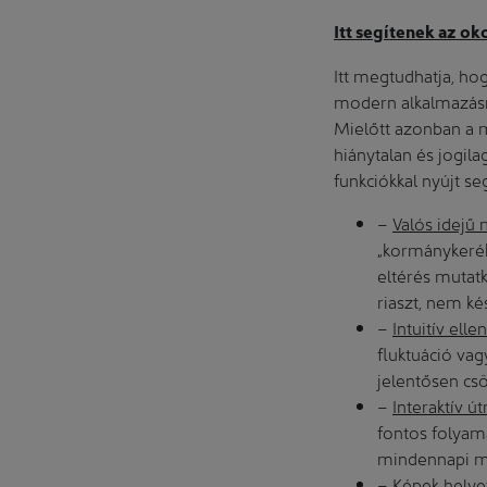
Itt segítenek az ok
Itt megtudhatja, hog
modern alkalmazás
Mielőtt azonban a m
hiánytalan és jogil
funkciókkal nyújt se
–
Valós idejű 
„kormánykerék
eltérés mutatk
riaszt, nem ké
–
Intuitív elle
fluktuáció vag
jelentősen csö
–
Interaktív ú
fontos folyama
mindennapi min
–
Képek helyet