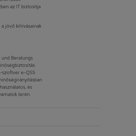
en az IT biztosítja
 a jövő kihívásainak
 und Beratungs
inőségbiztosítás
-szoftver e-QSS
 minőségirányításban
használatos, és
lyamatok terén.