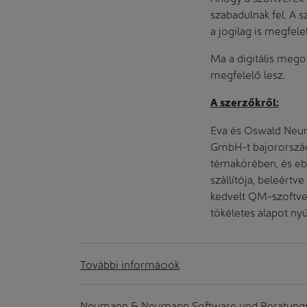
szabadulnak fel. A 
a jogilag is megfele
Ma a digitális megol
megfelelő lesz.
A szerzőkről:
Eva és Oswald Neu
GmbH-t bajorországi
témakörében, és e
szállítója, beleértv
kedvelt QM-szoftve
tökéletes alapot nyú
További információk
Neumann & Neumann Software und Beratung