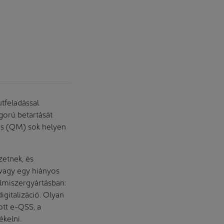
tfeladással
gorú betartását
tás (QM) sok helyen
etnek, és
 vagy egy hiányos
elmiszergyártásban:
igitalizáció. Olyan
ott e-QSS, a
kelni.