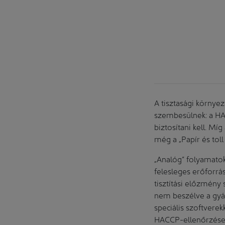
ityayneumann&neumann)
A tisztasági körny
szembesülnek: a HAC
biztosítani kell. M
még a „Papír és tol
„Analóg” folyamato
felesleges erőforrá
tisztítási előzmény
nem beszélve a gyárt
speciális szoftvere
HACCP-ellenőrzéseke