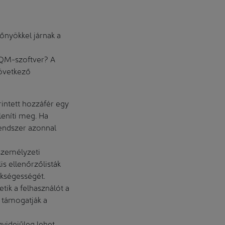
lőnyökkel járnak a
y QM-szoftver? A
következő
ntett hozzáfér egy
eníti meg. Ha
rendszer azonnal
személyzeti
is ellenőrzőlisták
ükségességét.
ik a felhasználót a
k támogatják a
gyidejűleg lehet