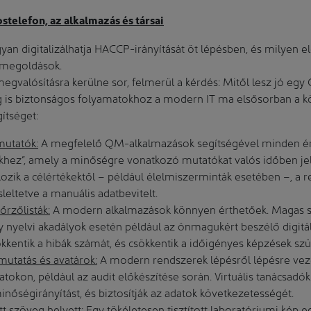
ostelefon, az alkalmazás és társai
yan digitalizálhatja HACCP-irányítását öt lépésben, és milyen e
megoldások.
egvalósításra kerülne sor, felmerül a kérdés: Mitől lesz jó eg
ag is biztonságos folyamatokhoz a modern IT ma elsősorban a 
gítséget:
mutatók:
A megfelelő QM-alkalmazások segítségével minden éri
hez”, amely a minőségre vonatkozó mutatókat valós időben jel
ozik a célértékektől – például élelmiszerminták esetében –, a 
sleltetve a manuális adatbevitelt.
nőrzőlisták:
A modern alkalmazások könnyen érthetőek. Magas 
y nyelvi akadályok esetén például az önmagukért beszélő digitál
kkentik a hibák számát, és csökkentik a időigényes képzések sz
tmutatás és avatárok:
A modern rendszerek lépésről lépésre vezet
tokon, például az audit előkészítése során. Virtuális tanácsadó
őségirányítást, és biztosítják az adatok következetességét.
t szöveg helyett:
Egy tökéletesen tisztított laboratóriumi kép e