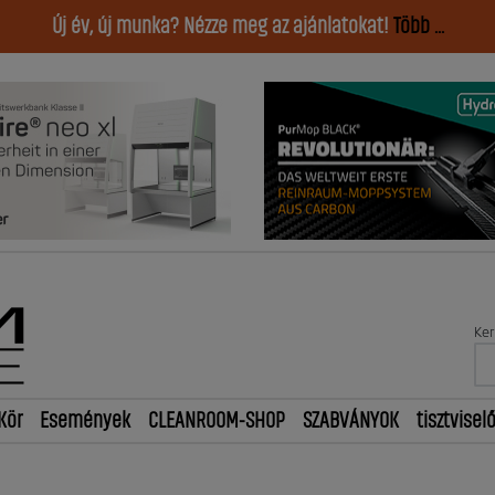
Új év, új munka? Nézze meg az ajánlatokat!
Több ...
Ker
Kör
Események
CLEANROOM-SHOP
SZABVÁNYOK
tisztvisel