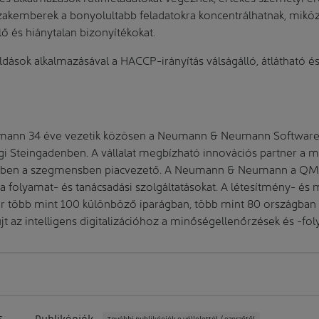
szakemberek a bonyolultabb feladatokra koncentrálhatnak, miközb
lő és hiánytalan bizonyítékokat.
dások alkalmazásával a HACCP-irányítás válságálló, átlátható és
mann 34 éve vezetik közösen a Neumann & Neumann Software
 Steingadenben. A vállalat megbízható innovációs partner a m
bben a szegmensben piacvezető. A Neumann & Neumann a QM
e a folyamat- és tanácsadási szolgáltatásokat. A létesítmény- és
r több mint 100 különböző iparágban, több mint 80 országban 
jt az intelligens digitalizációhoz a minőségellenőrzések és -fo
s