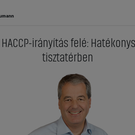
eumann
s HACCP-irányítás felé: Hatékonys
tisztatérben