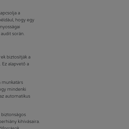
kapcsolja a
például, hogy egy
ányosságai
 audit során.
ek biztosítják a
. Ez alapvető a
en munkatárs
hogy mindenki
 az automatikus
s biztonságos
erhiány kihívásaira.
rőforrások