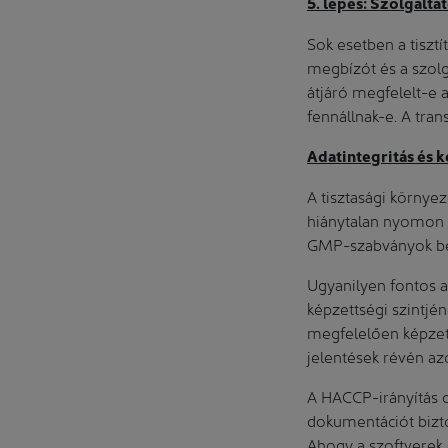
5. lépés: Szolgálta
Sok esetben a tisztí
megbízót és a szolg
átjáró megfelelt-e 
fennállnak-e. A tran
Adatintegritás és k
A tisztasági környez
hiánytalan nyomon k
GMP-szabványok be
Ugyanilyen fontos a
képzettségi szintjé
megfelelően képzett
jelentések révén az
A HACCP-irányítás d
dokumentációt bizto
Ahogy a szoftverek 