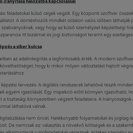
tó irányítása hálózatba kapcsolással
tási feladatokat külső cégek végzik. Egy központi szoftver össze
áltatót. A döntéshozók mindkét oldalon valós időben láthatják 
a szabványoknak, vagy hogy az külső személyzet képzettségi hi
szparencia itt bizalmat és jogi biztonságot teremt egy esetleges
épzés a siker kulcsa
etben az adatintegritás a legfontosabb érték. A modern szoftver
övethetőséget, hogy ki mikor milyen változtatást hajtott végre
tartásához.
 képzési tervezés. A digitális rendszerek lehetővé teszik mind
nek egyéni igazolását. Egy inspekció előtt könnyen igazolható, 
 a tisztasági környezetben végzett feladataira. A hiányosságok
onnal láthatóvá válnak.
igitalizálása nem öncél. Hatékonyabb folyamatokat és jogilag i
sít. De nemcsak ez: választás a növekvő költségek és a szakemb
és alkalmazások rutinfeladatokat végeznek, értékes személyi e