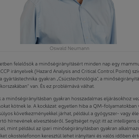
Oswald Neumann
ezetben felelősök a minőségirányításért minden nap egy mammu
CP irányelvek (Hazard Analysis and Critical Control Points) szi
íg a gyártástechnika gyakran „Csúcstechnológia”, a minőségirányí
l korszakában” van. És ez problémává válhat.
k a minőségirányításban gyakran hosszadalmas eljárásokhoz vez
sokat kötnek le. A kockázat: egyetlen hiba a QM-folyamatokban
 súlyos következményekkel járhat, például a gyógyszer- vagy él
ó hírnevének elvesztéséről. Segítséget nyújt itt az intelligens d
kkel, mint például az ipari minőségirányításban gyakran alkalmaz
t okostelefonon keresztül lehet irányítani és valós időben érté