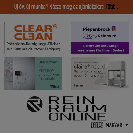
Új év, új munka? Nézze meg az ajánlatokat!
Több ...
MAGYAR