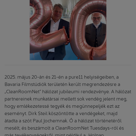
2025. május 20-án és 21-én a pure11 helyiségeiben, a
Bavaria Filmstúdiók területén került megrendezésre a
„CleanRoomNet” hálózat jubileumi rendezvénye. A hálózat
partnereinek munkatársai mellett sok vendég jelent meg,
hogy emlékezetessé tegyék és megünnepeljék ezt az
eseményt. Dirk Steil köszöntötte a vendégeket, majd
átadta a szót Paul Jochemnak. Ő a hálózat történetéről
mesélt, és beszámolt a CleanRoomNet Tuesdays-ról és
más tevékenységekről, mint például a „Holnap