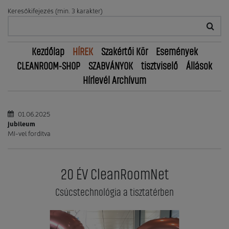
Keresőkifejezés (min. 3 karakter)
Kezdőlap
HÍREK
Szakértői Kör
Események
CLEANROOM-SHOP
SZABVÁNYOK
tisztviselő
Állások
Hírlevél Archívum
01.06.2025
jubileum
MI-vel fordítva
20 ÉV CleanRoomNet
Csúcstechnológia a tisztatérben