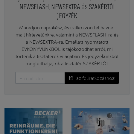
NEWSFLASH, NEWSEXTRA és SZAKÉRTŐI
JEGYZÉK
Maradjon naprakész, és iratkozzon fel havi e-
mail hírlevelünkre, valamint a NEWSFLASH-ra és
a NEWSEXTRA-ra. Emellett nyomtatott
ÉVKÖNYVÜNKBŐL is tájékozódhat arról, mi
történik a tisztaterek világában. És jegyzékünkből
megtudhatja, kik a tisztatér SZAKÉRTŐI.
az feliratkozáshoz