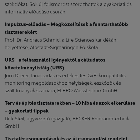
szekciókat. Sok új felismerést szerezhettek a gyakorlati és
informatív előadások során:
Impulzus-előadás – Megközelítések a fenntarthatóbb
tisztaterekért
Prof. Dr. Andreas Schmid, a Life Sciences kar dékán-
helyettese, Albstadt-Sigmaringen Főiskola
URS - a felhasználói igényektől a céltudatos
követelménylistáig (URS)
Jörn Dreier, tanácsadás és értékesítés GxP-kompatibilis
monitoring megoldásokhoz helyiségek, eszközök és
szállítmányok számára, ELPRO Messtechnik GmbH
Terv és építés tisztaterekben – 10 hiba és azok elkerülése
– gyakorlati tippek
Dirk Steil, ügyvezető igazgató, BECKER Reinraumtechnik
GmbH
Tisztatér csomagolások és az új csomagolási rendelet