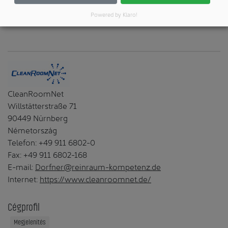
szórakoztató pillanatokkal, a legjobb időben és kellemes
hangulatban.
Powered by Klaro!
CleanRoomNet
Willstätterstraße 71
90449 Nürnberg
Németország
Telefon: +49 911 6802-0
Fax: +49 911 6802-168
E-mail:
Dorfner@reinraum-kompetenz.de
Internet:
https://www.cleanroomnet.de/
Cégprofil
Megjelenítés