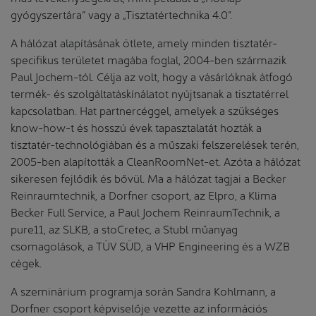
gyógyszertára” vagy a „Tisztatértechnika 4.0”.
A hálózat alapításának ötlete, amely minden tisztatér-
specifikus területet magába foglal, 2004-ben származik
Paul Jochem-tól. Célja az volt, hogy a vásárlóknak átfogó
termék- és szolgáltatáskínálatot nyújtsanak a tisztatérrel
kapcsolatban. Hat partnercéggel, amelyek a szükséges
know-how-t és hosszú évek tapasztalatát hozták a
tisztatér-technológiában és a műszaki felszerelések terén,
2005-ben alapították a CleanRoomNet-et. Azóta a hálózat
sikeresen fejlődik és bővül. Ma a hálózat tagjai a Becker
Reinraumtechnik, a Dorfner csoport, az Elpro, a Klima
Becker Full Service, a Paul Jochem ReinraumTechnik, a
pure11, az SLKB, a stoCretec, a Stubl műanyag
csomagolások, a TÜV SÜD, a VHP Engineering és a WZB
cégek.
A szeminárium programja során Sandra Kohlmann, a
Dorfner csoport képviselője vezette az információs